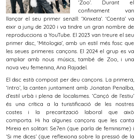
‘Zoo’. Durant el
confinament van
llançar el seu primer senzill: ‘Xinxeta’. ‘Coenta’ va
eixir a juny de 2020 i va tindre un gran nombre de
reproduccions a YouTube. El 2023 van treure el seu
primer disc, ‘Mitologia’, amb un estil més fosc que
les seues primeres cançons. El 2024 el grup es va
ampliar amb nous músics, també de Zoo, i una
nova veu femenina, Ana Rajadel.
El disc està compost per deu cançons. La primera,
‘Intro’, la canten juntament amb Jonatan Penalba,
d’estil urbà i plena de localismes. ‘Cançó de l’estiu’
és una crítica a la turistificació de les nostres
costes i la precarització laboral que això
comporta. Hi ha algunes cançons que les canta
Mireia en solitari: Se7en (que parla de feminisme) i
‘Si me dices’ (que reflexiona sobre la pressió de la