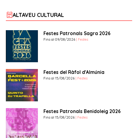
event_note
ALTAVEU CULTURAL
Festes Patronals Sagra 2026
Fins al 09/08/2026
| Festes
Festes del Ràfol d'Almúnia
Fins al 15/08/2026
| Festes
Festes Patronals Benidoleig 2026
Fins al 15/08/2026
| Festes