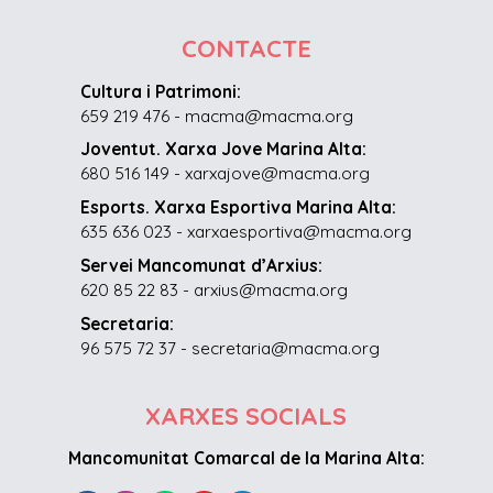
CONTACTE
Cultura i Patrimoni:
659 219 476 - macma@macma.org
Joventut. Xarxa Jove Marina Alta:
680 516 149 - xarxajove@macma.org
Esports. Xarxa Esportiva Marina Alta:
635 636 023 - xarxaesportiva@macma.org
Servei Mancomunat d’Arxius:
620 85 22 83 - arxius@macma.org
Secretaria:
96 575 72 37 - secretaria@macma.org
XARXES SOCIALS
Mancomunitat Comarcal de la Marina Alta: