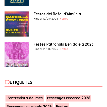
Festes del Ràfol d'Almúnia
Fins al 15/08/2026
| Festes
Festes Patronals Benidoleig 2026
Fins al 15/08/2026
| Festes
label
ETIQUETES
L'entrevista del mes
ressenyes recerca 2026
Ressenyes musicals 2026
Festes