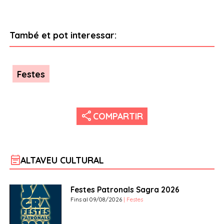
També et pot interessar:
Festes
share
COMPARTIR
event_note
ALTAVEU CULTURAL
Festes Patronals Sagra 2026
Fins al 09/08/2026
| Festes