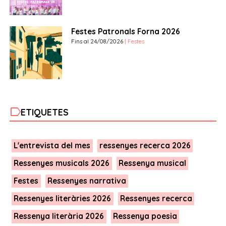
Festes Patronals Forna 2026
Fins al 24/08/2026
| Festes
label
ETIQUETES
L'entrevista del mes
ressenyes recerca 2026
Ressenyes musicals 2026
Ressenya musical
Festes
Ressenyes narrativa
Ressenyes literàries 2026
Ressenyes recerca
Ressenya literària 2026
Ressenya poesia