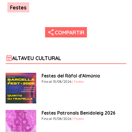
Festes
share
COMPARTIR
event_note
ALTAVEU CULTURAL
Festes del Ràfol d'Almúnia
Fins al 15/08/2026
| Festes
Festes Patronals Benidoleig 2026
Fins al 15/08/2026
| Festes