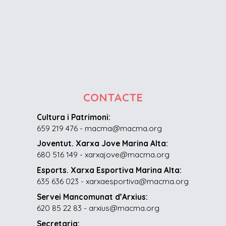
CONTACTE
Cultura i Patrimoni:
659 219 476 - macma@macma.org
Joventut. Xarxa Jove Marina Alta:
680 516 149 - xarxajove@macma.org
Esports. Xarxa Esportiva Marina Alta:
635 636 023 - xarxaesportiva@macma.org
Servei Mancomunat d’Arxius:
620 85 22 83 - arxius@macma.org
Secretaria: