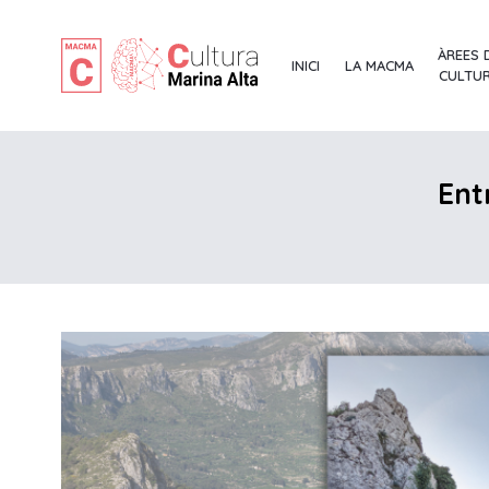
ÀREES 
INICI
LA MACMA
CULTU
Ent