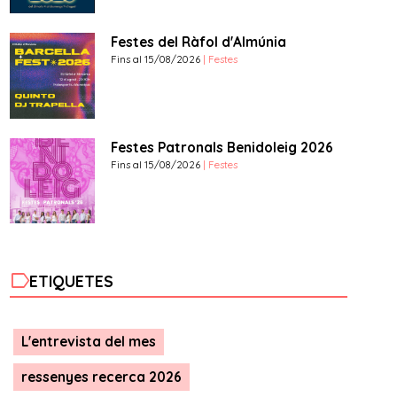
Festes del Ràfol d'Almúnia
Fins al 15/08/2026
| Festes
Festes Patronals Benidoleig 2026
Fins al 15/08/2026
| Festes
label
ETIQUETES
L'entrevista del mes
ressenyes recerca 2026