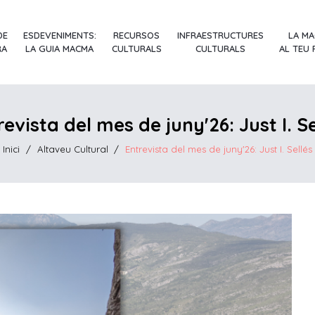
DE
ESDEVENIMENTS:
RECURSOS
INFRAESTRUCTURES
LA M
RA
LA GUIA MACMA
CULTURALS
CULTURALS
AL TEU
revista del mes de juny'26: Just I. Se
Inici
/
Altaveu Cultural
/
Entrevista del mes de juny'26: Just I. Sellés