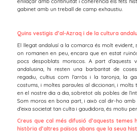
enllaçar amb continuïtat i coherència els fets his
gabinet amb un treball de camp exhaustiu.
Quins vestigis d’al-Azraq i de la cultura and
El llegat andalusí a la comarca és molt evident, s
on romanen en peu, encara que en estat ruïnós, 
pocs despoblats moriscos. A part d’aquests ve
andalusina, hi resten una barbaritat de coses:
regadiu, cultius com l’arròs i la taronja, la g
costums, i moltes paraules al diccionari, i molt
en el nostre dia a dia, sobretot als pobles de l’i
Som moros en bona part, i això cal dir-ho amb d
d’eixa societat tan culta i gaudidora, és motiu per
Creus que cal més difusió d’aquests temes h
història d’altres països abans que la seua h