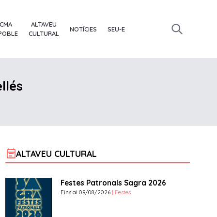
ACMA
ALTAVEU
NOTÍCIES
SEU-E
 POBLE
CULTURAL
llés
event_note
ALTAVEU CULTURAL
Festes Patronals Sagra 2026
Fins al 09/08/2026
| Festes