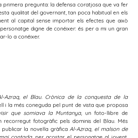
a primera pregunta: la defensa coratjosa que va fer
esta qualitat del governant, tan poca habitual en els
ment al capital sense importar els efectes que això
n personatge digne de conéixer: és per a mi un gran
nar-lo a conéixer.
Al-Azraq, el Blau. Crònica de la conquesta de la
ll i la més coneguda pel punt de vista que proposa
 visir que somiava la Muntanya,
un foto-llibre de
 un recorregut fotogràfic pels dominis del Blau. Més
 publicar la novel·la gràfica
Al-Azraq, el malson de
a mai contada
, per acostar el personatge al jovent.