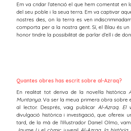
Em va cridar l’atenció el que hem comentat en l
del seu poble i la seua terra. Em va captivar aqu
nostres dies, on la terra es ven indiscriminada
comporta per a la nostra gent. Sí, el Blau és u
honor tindre la possibilitat de parlar d’ell i de do
Quantes obres has escrit sobre al-Azraq?
En realitat tot deriva de la novel·la històrica
Muntanya.
Va ser la meua primera obra sobre e
al lector. Després, vaig publicar
Al-Azraq. El
divulgació històrica i investigació, que ofereix
tard, de la mà de l’il·lustrador Daniel Olmo, vam
Jaume I
i el còmic juvenil
Al-Azraq, la històri