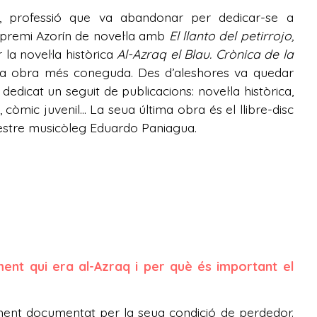
es, professió que va abandonar per dedicar-se a
l premi Azorín de novel·la amb
El llanto del petirrojo,
 la novel·la històrica
Al-Azraq el Blau. Crònica de la
ua obra més coneguda. Des d’aleshores va quedar
edicat un seguit de publicacions: novel·la històrica,
a, còmic juvenil... La seua última obra és el llibre-disc
mestre musicòleg Eduardo Paniagua.
ent qui era al-Azraq i per què és important el
ment documentat per la seua condició de perdedor.