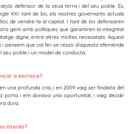
atjós defensor de la seua terra i del seu poble. És,
gle XXI: tant de bo, els nostres governants actuals
lloc de vendre-la al capital. I tant de bo defensaren
stra gent amb polítiques que garantiren la integritat
bitatge digne, entre altres moltes necessitats. Aquest
t i pensem que cal fer-se ressò d’aquesta efemèride
al seu poble i un model de conducta.
ençar a escriure?
n una profunda crisi, i en 2009 vaig ser finalista del
a porta i em donava una oportunitat, i vaig decidir
ara dura.
eu interés?