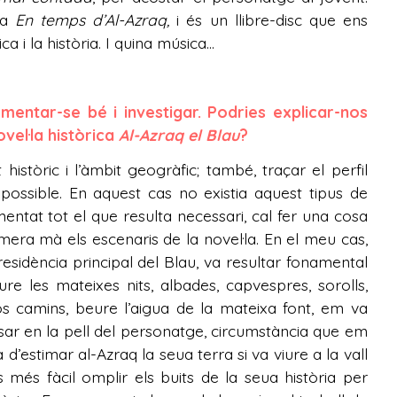
ula
En temps d’Al-Azraq,
i és un llibre-disc que ens
i la història. I quina música...
umentar-se bé i investigar. Podries explicar-nos
vel·la històrica
Al-Azraq el Blau
?
istòric i l’àmbit geogràfic; també, traçar el perfil
ossible. En aquest cas no existia aquest tipus de
tat tot el que resulta necessari, cal fer una cosa
era mà els escenaris de la novel·la. En el meu cas,
a residència principal del Blau, va resultar fonamental
re les mateixes nits, albades, capvespres, sorolls,
os camins, beure l’aigua de la mateixa font, em va
ar en la pell del personatge, circumstància que em
’estimar al-Azraq la seua terra si va viure a la vall
és fàcil omplir els buits de la seua història per