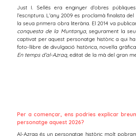
Just I. Sellés era enginyer d’obres públiqu
l’escriptura. L’any 2009 es proclamà finalista de
la seua primera obra literària. El 2014 va publicar
conquesta de la Muntanya
, segurament la se
captivat per aquest personatge històric a qui ha d
foto-llibre de divulgació històrica, novel·la gràfic
En temps d’al-Azraq
, editat de la mà del gran 
Per a començar, ens podries explicar breum
personatge aquest 2026?
Al-Azraq és un personatge històric molt pobra