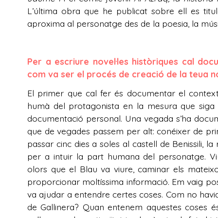
L’última obra que he publicat sobre ell es tit
aproxima al personatge des de la poesia, la música 
Per a escriure novel·les històriques cal doc
com va ser el procés de creació de la teua no
El primer que cal fer és documentar el context h
humà del protagonista en la mesura que siga p
documentació personal. Una vegada s’ha documen
que de vegades passem per alt: conéixer de prim
passar cinc dies a soles al castell de Benissili, l
per a intuir la part humana del personatge. Viu
olors que el Blau va viure, caminar els mateix
proporcionar moltíssima informació. Em vaig pos
va ajudar a entendre certes coses. Com no havia d
de Gallinera? Quan entenem aquestes coses és m