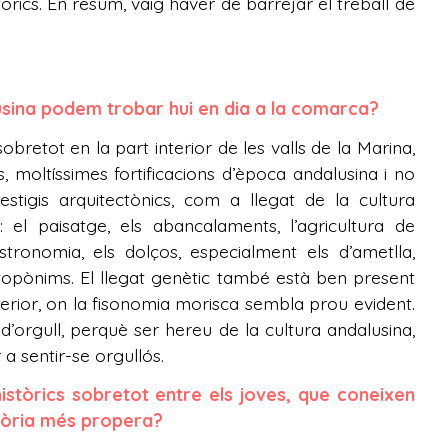
tòrics. En resum, vaig haver de barrejar el treball de
alusina podem trobar hui en dia a la comarca?
obretot en la part interior de les valls de la Marina,
moltíssimes fortificacions d’època andalusina i no
stigis arquitectònics, com a llegat de la cultura
 el paisatge, els abancalaments, l’agricultura de
astronomia, els dolços, especialment els d’ametlla,
s topònims. El llegat genètic també està ben present
nterior, on la fisonomia morisca sembla prou evident.
’orgull, perquè ser hereu de la cultura andalusina,
 a sentir-se orgullós.
istòrics sobretot entre els joves, que coneixen
istòria més propera?