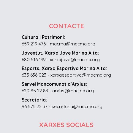
CONTACTE
Cultura i Patrimoni:
659 219 476 - macma@macma.org
Joventut. Xarxa Jove Marina Alta:
680 516 149 - xarxajove@macma.org
Esports. Xarxa Esportiva Marina Alta:
635 636 023 - xarxaesportiva@macma.org
Servei Mancomunat d’Arxius:
620 85 22 83 - arxius@macma.org
Secretaria:
96 575 72 37 - secretaria@macma.org
XARXES SOCIALS