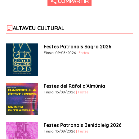
share
COMPARTIR
event_note
ALTAVEU CULTURAL
Festes Patronals Sagra 2026
Fins al 09/08/2026
| Festes
Festes del Ràfol d'Almúnia
Fins al 15/08/2026
| Festes
Festes Patronals Benidoleig 2026
Fins al 15/08/2026
| Festes