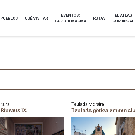
EVENTOS:
EL ATLAS
 PUEBLOS
QUÉ VISITAR
RUTAS
LA GUIA MACMA
COMARCAL
raira
Teulada Moraira
 Riuraus IX
Teulada gòtica emmurall