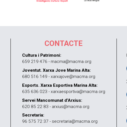
CONTACTE
Cultura i Patrimoni:
659 219 476 - macma@macma.org
Joventut. Xarxa Jove Marina Alta:
680 516 149 - xarxajove@macma.org
Esports. Xarxa Esportiva Marina Alta:
635 636 023 - xarxaesportiva@macma.org
Servei Mancomunat d’Arxius:
620 85 22 83 - arxius@macma.org
Secretaria:
96 575 72 37 - secretaria@macma.org