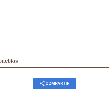
pueblos
share
COMPARTIR