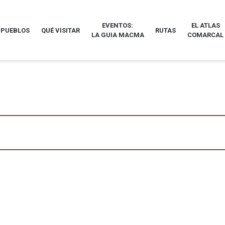
EVENTOS:
EL ATLAS
 PUEBLOS
QUÉ VISITAR
RUTAS
LA GUIA MACMA
COMARCAL