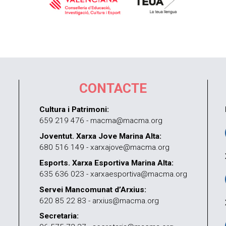
CONTACTE
Cultura i Patrimoni:
659 219 476 - macma@macma.org
Joventut. Xarxa Jove Marina Alta:
680 516 149 - xarxajove@macma.org
Esports. Xarxa Esportiva Marina Alta:
635 636 023 - xarxaesportiva@macma.org
Servei Mancomunat d’Arxius:
620 85 22 83 - arxius@macma.org
Secretaria: