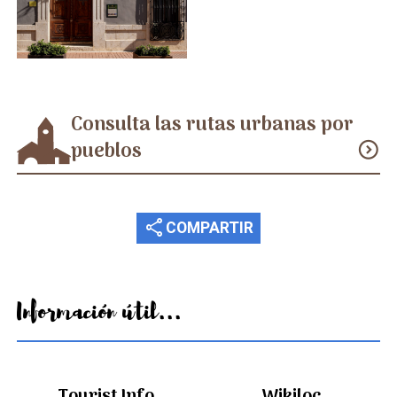
Consulta las rutas urbanas por
pueblos
expand_circle_down
share
COMPARTIR
Información útil...