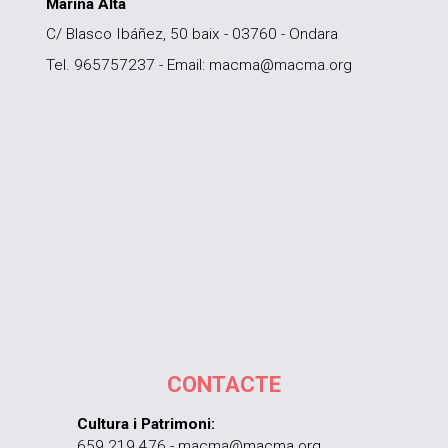
Marina Alta
C/ Blasco Ibáñez, 50 baix - 03760 - Ondara
Tel. 965757237 - Email: macma@macma.org
CONTACTE
Cultura i Patrimoni:
659 219 476 - macma@macma.org