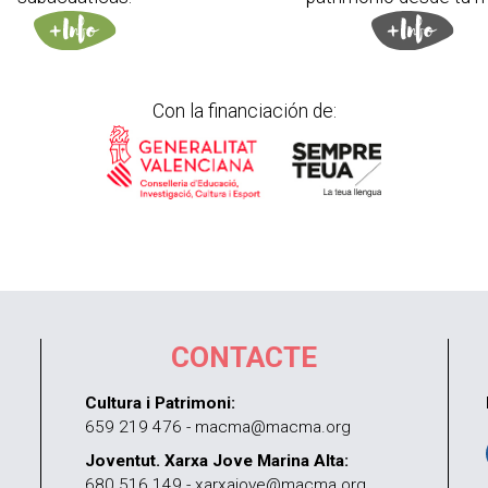
Con la financiación de:
CONTACTE
Cultura i Patrimoni:
659 219 476 - macma@macma.org
Joventut. Xarxa Jove Marina Alta:
680 516 149 - xarxajove@macma.org