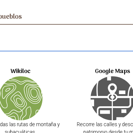
pueblos
Wikiloc
Google Maps
das las rutas de montaña y
Recorre las calles y desc
subacuáticas.
patrimonio desde tu m