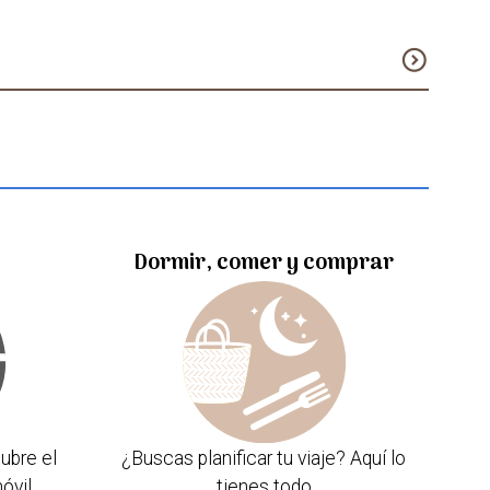
expand_circle_down
Dormir, comer y comprar
ubre el
¿Buscas planificar tu viaje? Aquí lo
óvil
tienes todo