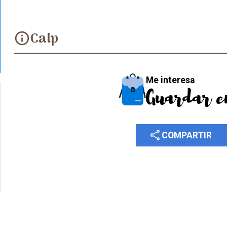
Calp
info
Me interesa
Guardar e
share
COMPARTIR