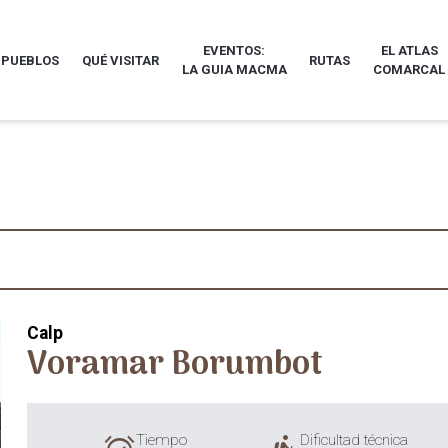
EVENTOS:
EL ATLAS
 PUEBLOS
QUÉ VISITAR
RUTAS
LA GUIA MACMA
COMARCAL
Calp
Voramar Borumbot
Tiempo
Dificultad técnica