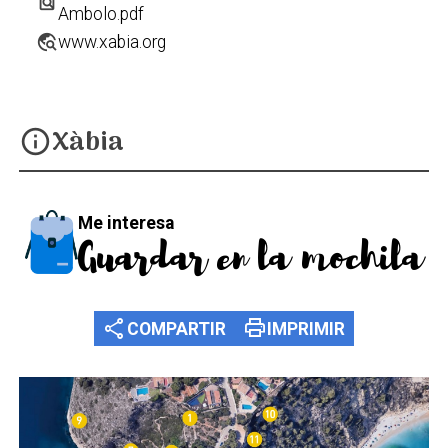
find_in_page
Ambolo.pdf
travel_explore
www.xabia.org
Xàbia
info
Me interesa
Guardar en la mochila
share
print
COMPARTIR
IMPRIMIR