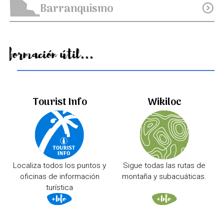
Barranquismo
expand_circle_down
Información útil...
Tourist Info
Wikiloc
Localiza todos los puntos y
Sigue todas las rutas de
oficinas de información
montaña y subacuáticas.
turística