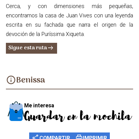
Cerca, y con dimensiones más pequeñas,
encontramos la casa de Juan Vives con una leyenda
escrita en su fachada que narra el origen de la
devoción de la Puríssima Xiqueta.
Sigue esta ruta
arrow_right_alt
Benissa
info
Me interesa
Guardar en la mochila
share
print
COMPARTIR
IMPRIMIR