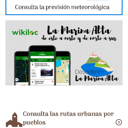
Consulta las rutas urbanas por
pueblos
expand_circle_down