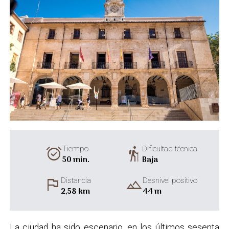
alarm_on
hiking
Tiempo
Dificultad técnica
50 min.
Baja
flag
landscape
Distancia
Desnivel positivo
2,58 km
44 m
La ciudad ha sido escenario, en los últimos sesenta