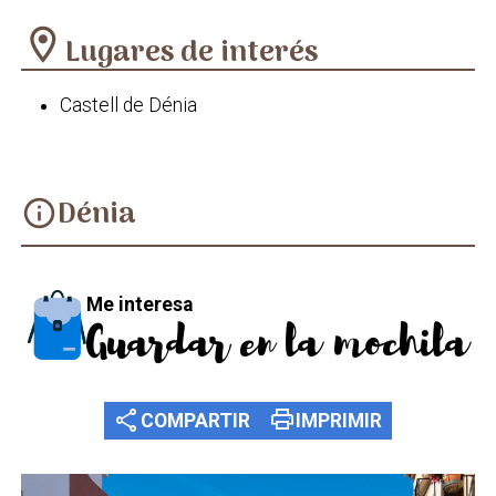
location_on
Lugares de interés
Castell de Dénia
Dénia
info
Me interesa
Guardar en la mochila
share
print
COMPARTIR
IMPRIMIR