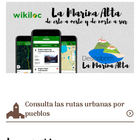
Consulta las rutas urbanas por
pueblos
expand_circle_down