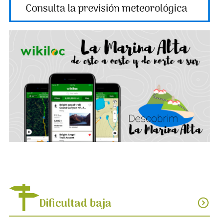
Dificultad baja
expand_circle_down