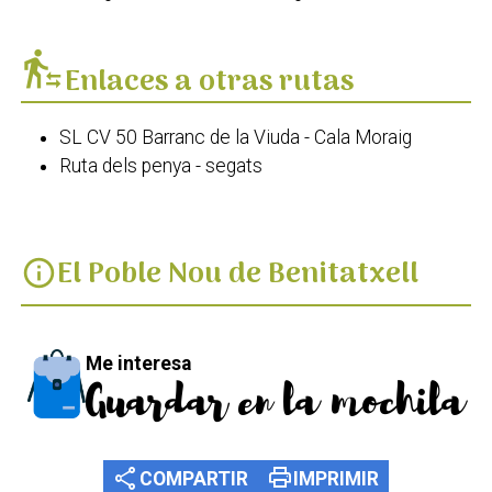
transfer_within_a_station
Enlaces a otras rutas
SL CV 50 Barranc de la Viuda - Cala Moraig
Ruta dels penya - segats
El Poble Nou de Benitatxell
info
Me interesa
Guardar en la mochila
share
print
COMPARTIR
IMPRIMIR