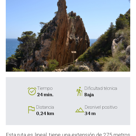
alarm_on
hiking
Tiempo
Dificultad técnica
24 min.
Baja
flag
landscape
Distancia
Desnivel positivo
0,24 km
34 m
Esta ruta es lineal, tiene una extensión de 275 metros