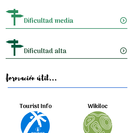
Dificultad media
expand_circle_down
Dificultad alta
expand_circle_down
Información útil...
Tourist Info
Wikiloc