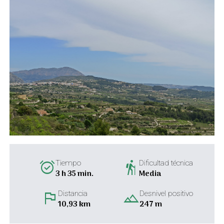
alarm_on
hiking
Tiempo
Dificultad técnica
3 h 35 min.
Media
flag
landscape
Distancia
Desnivel positivo
10,93 km
247 m