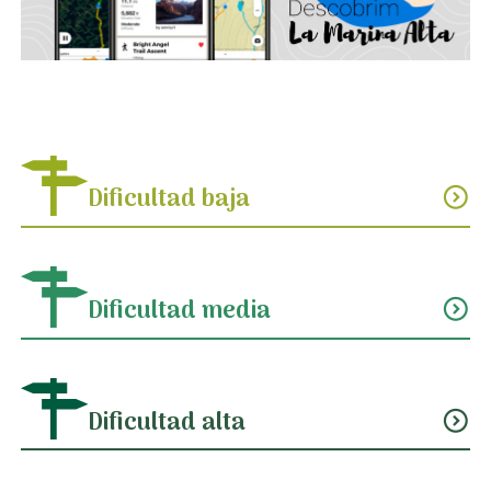
Dificultad baja
expand_circle_down
Dificultad media
expand_circle_down
Dificultad alta
expand_circle_down