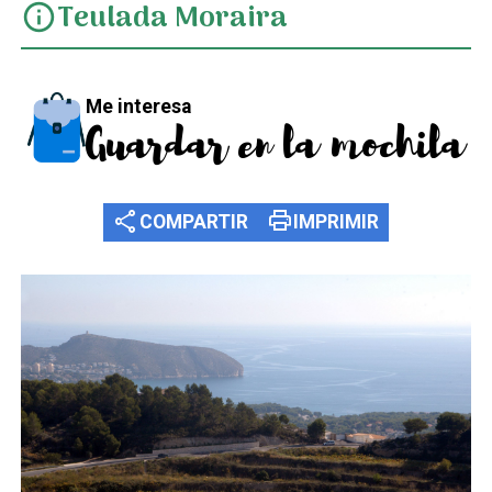
Teulada Moraira
info
Me interesa
Guardar en la mochila
share
print
COMPARTIR
IMPRIMIR