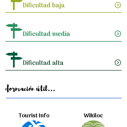
Dificultad baja
expand_circle_down
Dificultad media
expand_circle_down
Dificultad alta
expand_circle_down
Información útil...
Tourist Info
Wikiloc