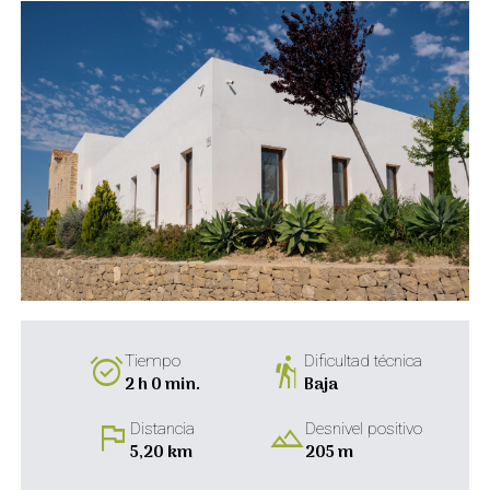
alarm_on
hiking
Tiempo
Dificultad técnica
2 h 0 min.
Baja
flag
landscape
Distancia
Desnivel positivo
5,20 km
205 m