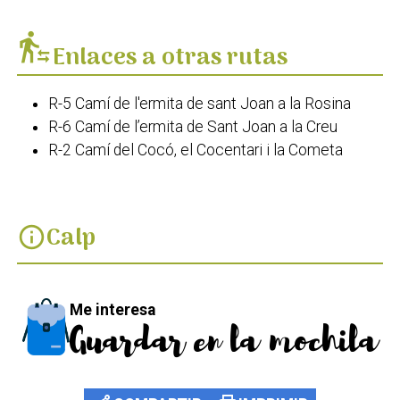
transfer_within_a_station
Enlaces a otras rutas
R-5 Camí de l'ermita de sant Joan a la Rosina
R-6 Camí de l’ermita de Sant Joan a la Creu
R-2 Camí del Cocó, el Cocentari i la Cometa
Calp
info
Me interesa
Guardar en la mochila