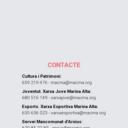
CONTACTE
Cultura i Patrimoni:
659 219 476 - macma@macma.org
Joventut. Xarxa Jove Marina Alta:
680 516 149 - xarxajove@macma.org
Esports. Xarxa Esportiva Marina Alta:
635 636 023 - xarxaesportiva@macma.org
Servei Mancomunat d’Arxius:
620 85 22 83 - arxius@macma.org