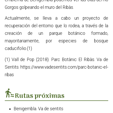
Gorgos golpeando el muro del Ribàs.
Actualmente, se lleva a cabo un proyecto de
recuperación del entorno que lo rodea, a través de la
creación de un parque botánico formado,
mayoritariamente, por especies de bosque
caducifolio.(1)
(1) Vall de Pop (2018). Parc Botànic El Ribàs. Va de
Sentits. https://www.vadesentits.com/parc-botanic-el-
ribas
transfer_within_a_station
Rutas próximas
Benigembla. Va de sentits