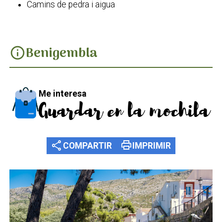
Camins de pedra i aigua
Benigembla
info
Me interesa
Guardar en la mochila
share
print
COMPARTIR
IMPRIMIR