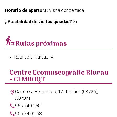
Horario de apertura:
Visita concertada.
¿Posibilidad de visitas guiadas?
Sí.
transfer_within_a_station
Rutas próximas
Ruta dels Riuraus IX
Centre Ecomuseogràfic Riurau
- CEMROQT
Carretera Benimarco, 12. Teulada (03725),
location_on
Alacant
phone
965 740 158
phone
965 74 01 58