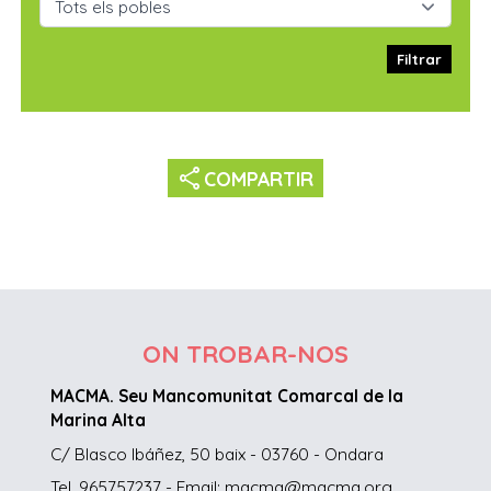
Filtrar
share
COMPARTIR
ON TROBAR-NOS
MACMA. Seu Mancomunitat Comarcal de la
Marina Alta
C/ Blasco Ibáñez, 50 baix - 03760 - Ondara
Tel. 965757237 - Email: macma@macma.org