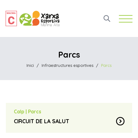
Open 
Parcs
Inici
/
Infraestructures esportives
/
Parcs
Calp
|
Parcs
expand_circle_down
CIRCUIT DE LA SALUT
Situat entre les partides de Cometa I i Vallesa –
location_on