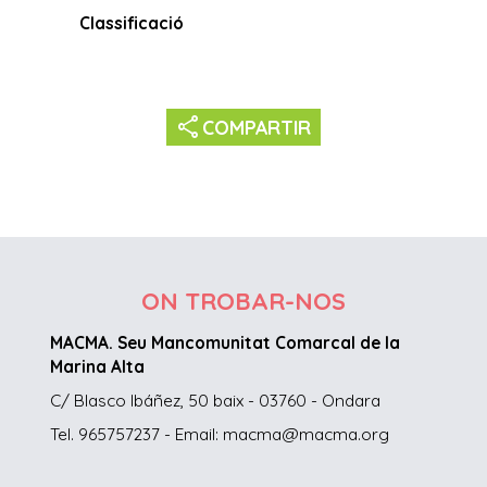
Classificació
share
COMPARTIR
ON TROBAR-NOS
MACMA. Seu Mancomunitat Comarcal de la
Marina Alta
C/ Blasco Ibáñez, 50 baix - 03760 - Ondara
Tel. 965757237 - Email: macma@macma.org