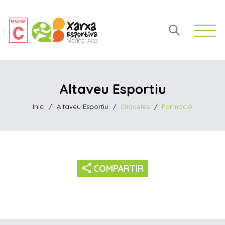
Open 
Altaveu Esportiu
Inici
/
Altaveu Esportiu
/
Etiquetes
/
Formació
share
COMPARTIR