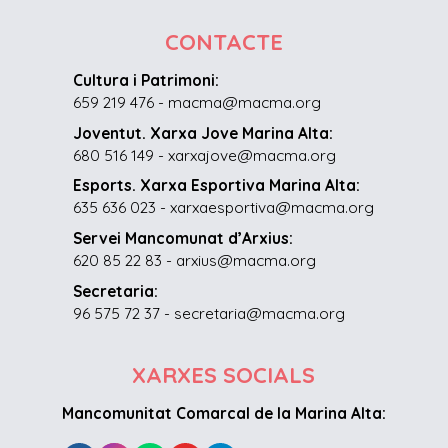
CONTACTE
Cultura i Patrimoni:
659 219 476 - macma@macma.org
Joventut. Xarxa Jove Marina Alta:
680 516 149 - xarxajove@macma.org
Esports. Xarxa Esportiva Marina Alta:
635 636 023 - xarxaesportiva@macma.org
Servei Mancomunat d’Arxius:
620 85 22 83 - arxius@macma.org
Secretaria:
96 575 72 37 - secretaria@macma.org
XARXES SOCIALS
Mancomunitat Comarcal de la Marina Alta: