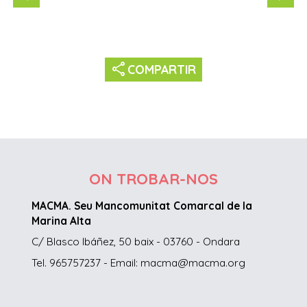
share
COMPARTIR
ON TROBAR-NOS
MACMA. Seu Mancomunitat Comarcal de la
Marina Alta
C/ Blasco Ibáñez, 50 baix - 03760 - Ondara
Tel. 965757237 - Email: macma@macma.org