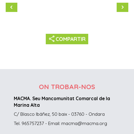
share
COMPARTIR
ON TROBAR-NOS
MACMA. Seu Mancomunitat Comarcal de la
Marina Alta
C/ Blasco Ibáñez, 50 baix - 03760 - Ondara
Tel. 965757237 - Email: macma@macma.org