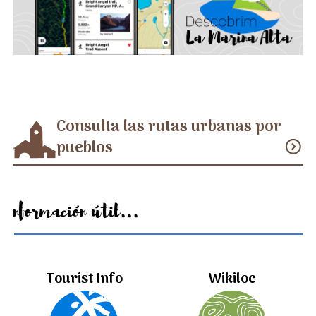
Consulta las rutas urbanas por
pueblos
expand_circle_down
Información útil...
Tourist Info
Wikiloc