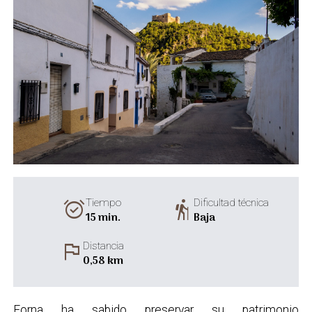
alarm_on
hiking
Tiempo
Dificultad técnica
15 min.
Baja
flag
Distancia
0,58 km
Forna ha sabido preservar su patrimonio