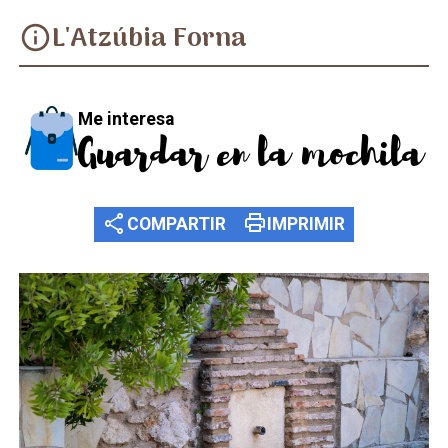
L'Atzúbia Forna
info
Me interesa
Guardar en la mochila
share
print
COMPARTIR
IMPRIMIR