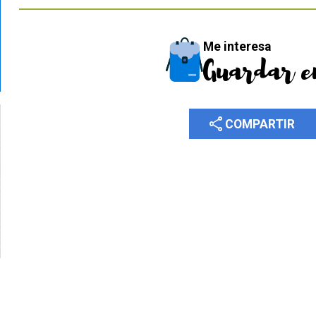
Me interesa
Guardar e
share
COMPARTIR