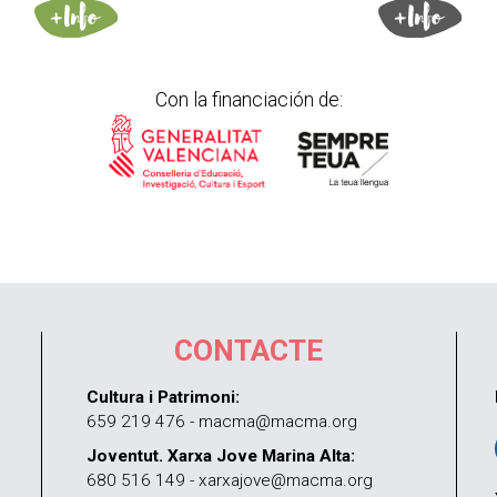
Con la financiación de:
CONTACTE
Cultura i Patrimoni:
659 219 476 - macma@macma.org
Joventut. Xarxa Jove Marina Alta:
680 516 149 - xarxajove@macma.org