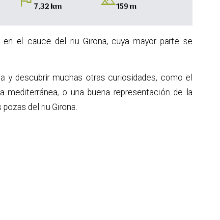
flag
landscape
7,32 km
159 m
en el cauce del riu Girona, cuya mayor parte se
ica y descubrir muchas otras curiosidades, como el
una mediterránea, o una buena representación de la
pozas del riu Girona.