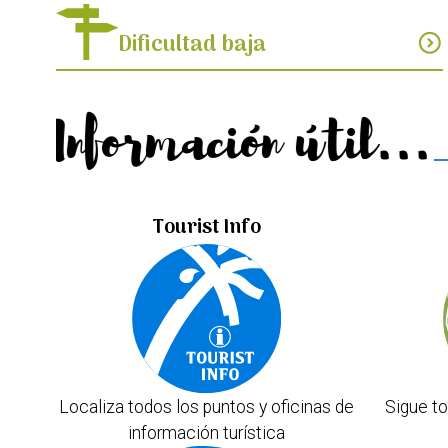
Dificultad baja
expand_circle_down
Información útil...
Tourist Info
Localiza todos los puntos y oficinas de
Sigue to
información turística