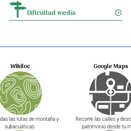
Dificultad media
expand_circle_down
Wikiloc
Google Maps
das las rutas de montaña y
Recorre las calles y desc
subacuáticas.
patrimonio desde tu m