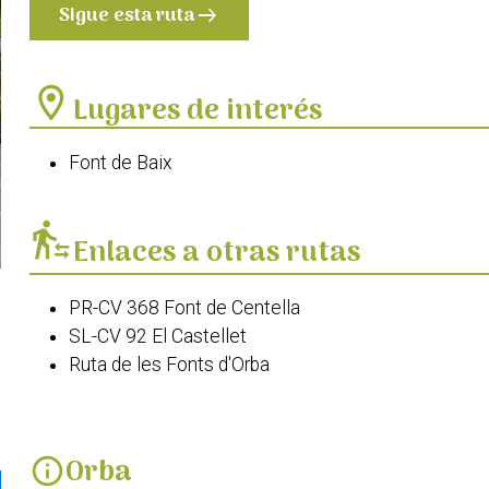
Sigue esta ruta
arrow_right_alt
location_on
Lugares de interés
Font de Baix
transfer_within_a_station
Enlaces a otras rutas
PR-CV 368 Font de Centella
SL-CV 92 El Castellet
Ruta de les Fonts d'Orba
Orba
info