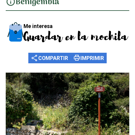
Benigembla
info
Me interesa
Guardar en la mochila
share
print
COMPARTIR
IMPRIMIR