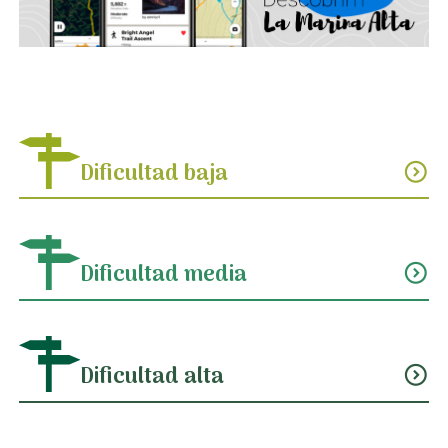
Dificultad baja
expand_circle_down
Dificultad media
expand_circle_down
Dificultad alta
expand_circle_down