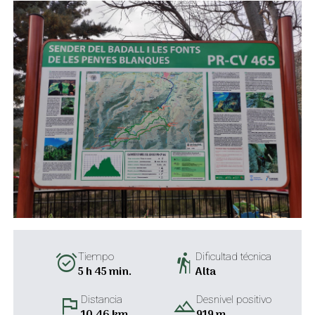
alarm_on
hiking
Tiempo
Dificultad técnica
5 h 45 min.
Alta
flag
landscape
Distancia
Desnivel positivo