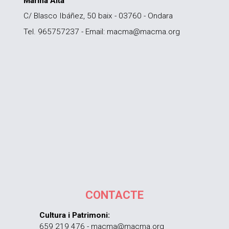
Marina Alta
C/ Blasco Ibáñez, 50 baix - 03760 - Ondara
Tel. 965757237 - Email: macma@macma.org
CONTACTE
Cultura i Patrimoni:
659 219 476 - macma@macma.org