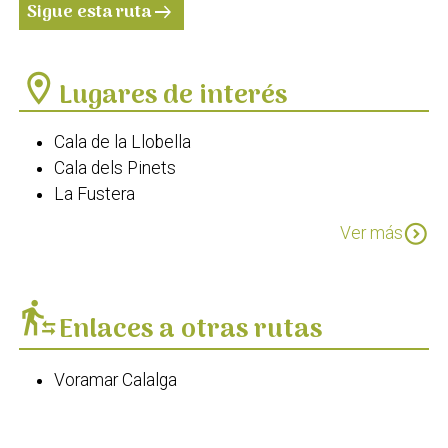
Sigue esta ruta
arrow_right_alt
location_on
Lugares de interés
Cala de la Llobella
Cala dels Pinets
La Fustera
Cala de les Bassetes
expand_circle_down
Ver más
Cala de l'Advocat
transfer_within_a_station
Enlaces a otras rutas
Voramar Calalga