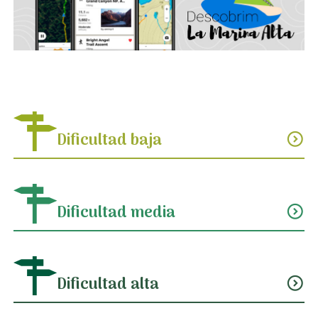
Dificultad baja
expand_circle_down
Dificultad media
expand_circle_down
Dificultad alta
expand_circle_down