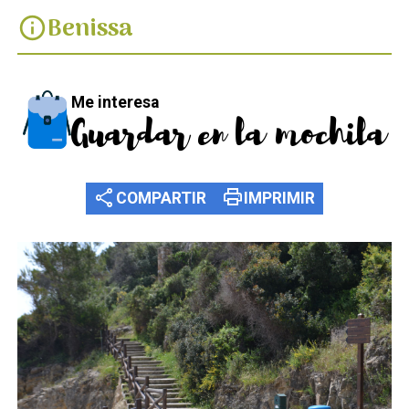
Benissa
info
Me interesa
Guardar en la mochila
share
print
COMPARTIR
IMPRIMIR