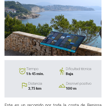
alarm_on
hiking
Tiempo
Dificultad técnica
1 h 45 min.
Baja
flag
landscape
Distancia
Desnivel positivo
2,75 km
100 m
Este es un recorrido por toda la costa de Benissa