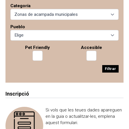
Urbanización Les Bassetes, 111. L'Atzúbia
location_on
Categoría
965571358
phone
Pueblo
Me interesa
Guardar en la mochila
Pet Friendly
Accesible
Filtrar
Inscripció
Si vols que les teues dades apareguen
en la guia o actualitzar-les, emplena
aquest formulari.