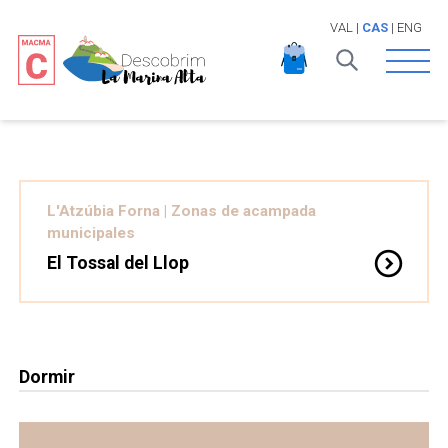
VAL
|
CAS
|
ENG
Open 
L'Atzúbia Forna
|
Zonas de acampada
municipales
expand_circle_down
El Tossal del Llop
Para reservas, gritar en el Ayuntamiento de lunes a
viernes, de 9 a 14 h. Zona de picnic, barbacoa y
columpios Solo pueden acceder tiendas de
Dormir
campaña En las parcelas no hay puntos de
electricidad.