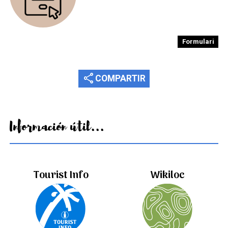
Formulari
share
COMPARTIR
Información útil...
Tourist Info
Wikiloc