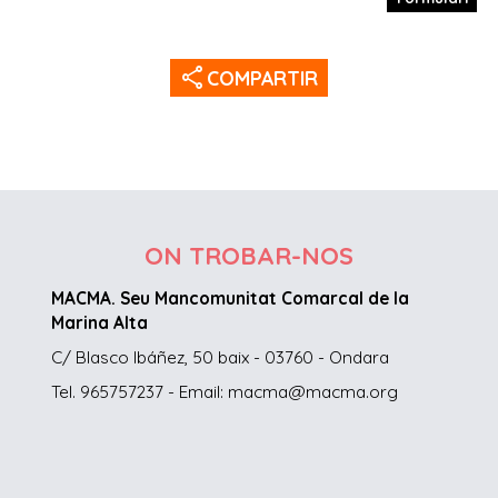
share
COMPARTIR
ON TROBAR-NOS
MACMA. Seu Mancomunitat Comarcal de la
Marina Alta
C/ Blasco Ibáñez, 50 baix - 03760 - Ondara
Tel. 965757237 - Email: macma@macma.org