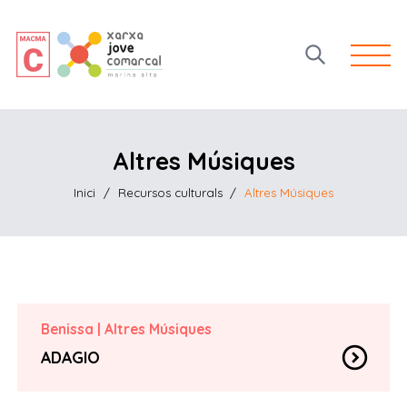
Open 
Altres Músiques
Inici
/
Recursos culturals
/
Altres Músiques
Benissa
|
Altres Músiques
expand_circle_down
ADAGIO
Philip Ashley
contact_page