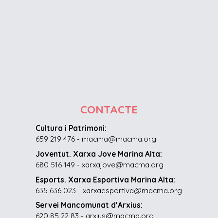
CONTACTE
Cultura i Patrimoni:
659 219 476 - macma@macma.org
Joventut. Xarxa Jove Marina Alta:
680 516 149 - xarxajove@macma.org
Esports. Xarxa Esportiva Marina Alta:
635 636 023 - xarxaesportiva@macma.org
Servei Mancomunat d’Arxius:
620 85 22 83 - arxius@macma.org