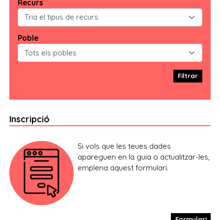
Recurs
guitarra i Lídia Santacreu als versos.
Creem recitals musicalitzats per acostar la poesia i
la música als sentiments i que reposen prop del
Poble
cor.
Vivim en llunació constant, un cicle que ens posa
els cors al mateix vers i compàs.
Filtrar
Inscripció
Si vols que les teues dades
apareguen en la guia o actualitzar-les,
emplena aquest formulari.
Formulari