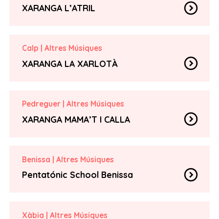
expand_circle_down
XARANGA L’ATRIL
Fran Martínez Balaguer
contact_page
franmartinez2008@gmail.com
email
Calp
|
Altres Músiques
expand_circle_down
XARANGA LA XARLOTÀ
Maria Ferrer
contact_page
xarangalaxarlota@gmail.com
email
Pedreguer
|
Altres Músiques
expand_circle_down
XARANGA MAMA’T I CALLA
August
contact_page
644 609 094
phone_iphone
Benissa
|
Altres Músiques
xarangamamaticalla@gmail.com
email
expand_circle_down
Pentatónic School Benissa
Santiago Ferrer
contact_page
670886296
phone
Xàbia
|
Altres Músiques