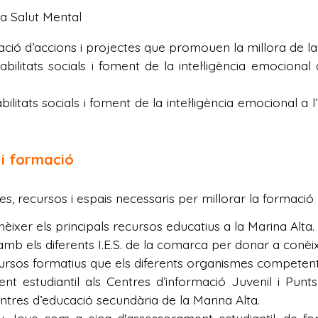
la Salut Mental
ió d’accions i projectes que promouen la millora de la 
ilitats socials i foment de la intel·ligència emocional 
litats socials i foment de la intel·ligència emocional a 
 i formació
nes, recursos i espais necessaris per millorar la formació
ixer els principals recursos educatius a la Marina Alta.
b els diferents I.E.S. de la comarca per donar a conèixe
cursos formatius que els diferents organismes competen
t estudiantil als Centres d’informació Juvenil i Punts 
entres d’educació secundària de la Marina Alta.