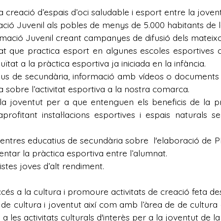
a creació d’espais d’oci saludable i esport entre la jovent
ió Juvenil als pobles de menys de 5.000 habitants de la
mació Juvenil creant campanyes de difusió dels mateixo
que practica esport en algunes escoles esportives co
ïtat a la pràctica esportiva ja iniciada en la infància.
ius de secundària, informació amb vídeos o documents e
 sobre l’activitat esportiva a la nostra comarca.
a joventut per a que entenguen els beneficis de la pr
ofitant instal·lacions esportives i espais naturals s
ntres educatius de secundària sobre l'elaboració de PEA
mentar la pràctica esportiva entre l’alumnat.
istes joves d’alt rendiment.
accés a la cultura i promoure activitats de creació feta de
de cultura i joventut així com amb l’àrea de de cultur
 a les activitats culturals d'interès per a la joventut de l