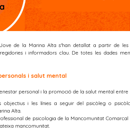
 Jove de la Marina Alta s'han detallat a partir de le
 regidories i informadors clau. De totes les dades me
personals i salut mental
enestar personal i la promoció de la salut mental entre 
s objectius i les línies a seguir del psicòleg o psicò
ina Alta.
rofessional de psicologia de la Mancomunitat Comarcal 
 mateixa mancomunitat.