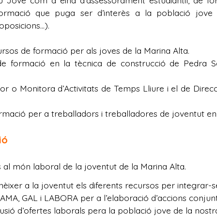
veu Jove com a eina d'assessorament estudiantil, de f
formació que puga ser d’interès a la població jove
 oposicions…).
rsos de formació per als joves de la Marina Alta.
de formació en la tècnica de construcció de Pedra Se
r o Monitora d’Activitats de Temps Lliure i el de Direcc
rmació per a treballadors i treballadores de joventut e
ió
s al món laboral de la joventut de la Marina Alta.
ixer a la joventut els diferents recursos per integrar-
A, GAL i LABORA per a l’elaboració d’accions conjunt
usió d’ofertes laborals pera la població jove de la nost