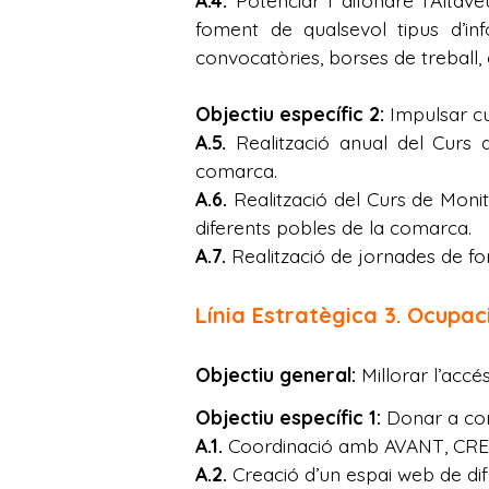
A.4.
Potenciar i difondre l’Alta
foment de qualsevol tipus d’in
convocatòries, borses de treball,
Objectiu específic 2:
Impulsar cu
A.5.
Realització anual del Curs 
comarca.
A.6.
Realització del Curs de Monito
diferents pobles de la comarca.
A.7.
Realització de jornades de fo
Línia Estratègica 3.
Ocupac
Objectiu general:
Millorar l’accé
Objectiu específic 1:
Donar a conè
A.1.
Coordinació amb AVANT, CREAM
A.2.
Creació d’un espai web de dif