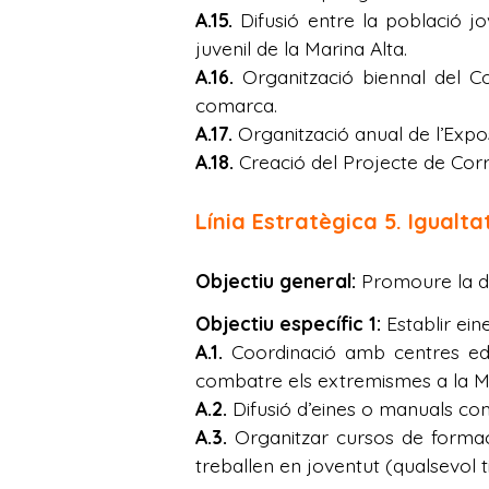
A.15.
Difusió entre la població jo
juvenil de la Marina Alta.
A.16.
Organització biennal del Co
comarca.
A.17.
Organització anual de l’Exposi
A.18.
Creació del Projecte de Corr
Línia Estratègica 5. Igualtat
Objectiu general:
Promoure la di
Objectiu específic 1:
Establir ein
A.1.
Coordinació amb centres educ
combatre els extremismes a la Ma
A.2.
Difusió d’eines o manuals com
A.3.
Organitzar cursos de formació
treballen en joventut (qualsevol 