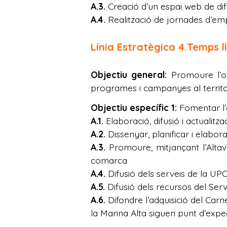
A.3.
Creació d’un espai web de di
A.4.
Realització de jornades d’emp
Línia Estratègica 4.Temps ll
Objectiu general:
Promoure l’oci
programes i campanyes al territor
Objectiu específic 1:
Fomentar l’o
A.1.
Elaboració, difusió i actualitz
A.2.
Dissenyar, planificar i elabora
A.3.
Promoure, mitjançant l’Alta
comarca
A.4.
Difusió dels serveis de la UP
A.5.
Difusió dels recursos del Ser
A.6.
Difondre l’adquisició del Carn
la Marina Alta siguen punt d’exped