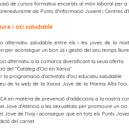
fusió de cursos formatius encarats al món laboral per a 
renedurisme als Punts d’Informació Juvenil i Centres d’
iure i oci saludable
 alternatiu saludable entre els i les joves de la nost
i per aconseguir un bon ús i gestió del seu temps lliure
ci alternatiu a la comarca diversificant la seua oferta.
ació del “Catàleg d’Oci en Xarxa”
r la programació d’activitats d’oci educatiu saludable.
veu de la web de la Xarxa Jove de la Marina Alta l’oci
CCA en matèria de prevenció d’addiccions a la nostra c
vei Jove d’Atenció a les sexualitats per promoure un oc
et Jove de l’Ivaj i aconseguir que en tots els Punts Jove
ició del carnet.