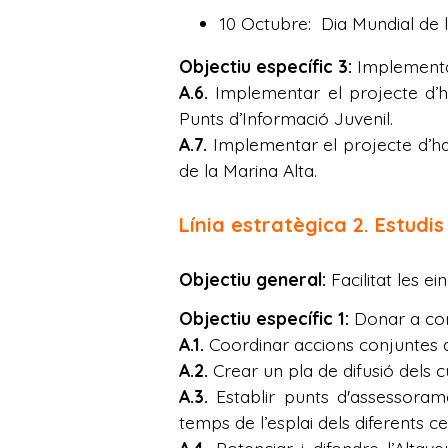
10 Octubre: Dia Mundial de 
Objectiu específic 3:
Implementac
A.6.
Implementar el projecte d’hab
Punts d’Informació Juvenil.
A.7.
Implementar el projecte d’habi
de la Marina Alta.
Línia estratègica 2. Estudis
Objectiu general:
Facilitat les ei
Objectiu específic 1:
Donar a conè
A.1.
Coordinar accions conjuntes am
A.2.
Crear un pla de difusió dels 
A.3.
Establir punts d'assessoramen
temps de l’esplai dels diferents c