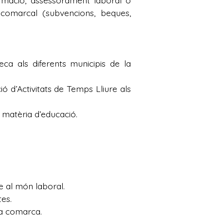
ormació, assessorament laboral o
 comarcal (subvencions, beques,
ca als diferents municipis de la
ió d’Activitats de Temps Lliure als
n matèria d’educació.
se al món laboral.
es.
ra comarca.