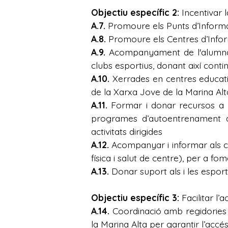
Objectiu específic 2:
Incentivar l
A.7.
Promoure els Punts d’Informac
A.8.
Promoure els Centres d’Infor
A.9.
Acompanyament de l'alumnat 
clubs esportius, donant així continu
A.10.
Xerrades en centres educat
de la Xarxa Jove de la Marina Alta
A.11.
Formar i donar recursos a l
programes d’autoentrenament apr
activitats dirigides
A.12.
Acompanyar i informar als ce
física i salut de centre), per a fo
A.13.
Donar suport als i les esport
Objectiu específic 3:
Facilitar l’
A.14.
Coordinació amb regidories 
la Marina Alta per garantir l’accés