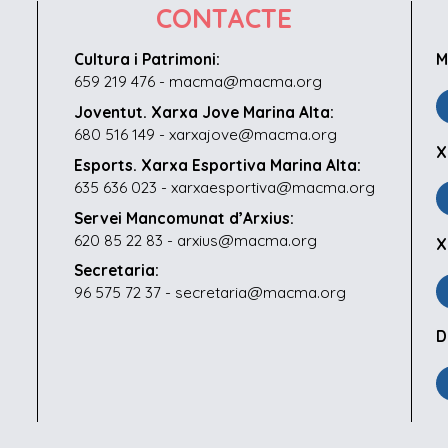
CONTACTE
Cultura i Patrimoni:
M
659 219 476 - macma@macma.org
Joventut. Xarxa Jove Marina Alta:
680 516 149 - xarxajove@macma.org
X
Esports. Xarxa Esportiva Marina Alta:
635 636 023 - xarxaesportiva@macma.org
Servei Mancomunat d’Arxius:
620 85 22 83 - arxius@macma.org
X
Secretaria:
96 575 72 37 - secretaria@macma.org
D