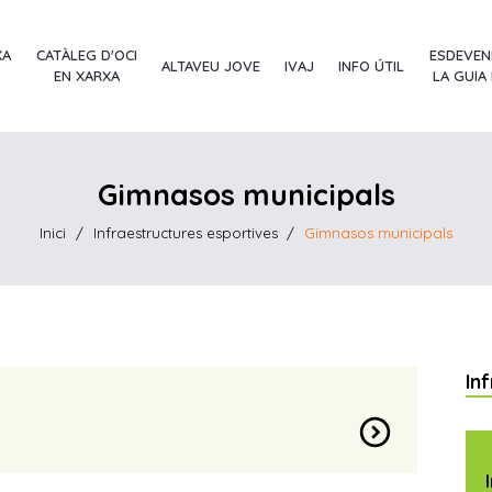
XA
CATÀLEG D'OCI
ESDEVEN
ALTAVEU JOVE
IVAJ
INFO ÚTIL
EN XARXA
LA GUIA
Gimnasos municipals
Inici
/
Infraestructures esportives
/
Gimnasos municipals
In
expand_circle_down