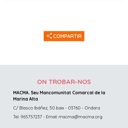
share
COMPARTIR
ON TROBAR-NOS
MACMA. Seu Mancomunitat Comarcal de la
Marina Alta
C/ Blasco Ibáñez, 50 baix - 03760 - Ondara
Tel. 965757237 - Email: macma@macma.org