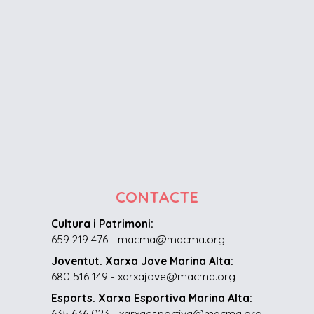
CONTACTE
Cultura i Patrimoni:
659 219 476 - macma@macma.org
Joventut. Xarxa Jove Marina Alta:
680 516 149 - xarxajove@macma.org
Esports. Xarxa Esportiva Marina Alta:
635 636 023 - xarxaesportiva@macma.org