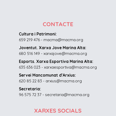
CONTACTE
Cultura i Patrimoni:
659 219 476 - macma@macma.org
Joventut. Xarxa Jove Marina Alta:
680 516 149 - xarxajove@macma.org
Esports. Xarxa Esportiva Marina Alta:
635 636 023 - xarxaesportiva@macma.org
Servei Mancomunat d’Arxius:
620 85 22 83 - arxius@macma.org
Secretaria:
96 575 72 37 - secretaria@macma.org
XARXES SOCIALS