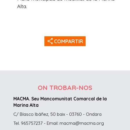
Alta.
share
COMPARTIR
ON TROBAR-NOS
MACMA. Seu Mancomunitat Comarcal de la
Marina Alta
C/ Blasco Ibáñez, 50 baix - 03760 - Ondara
Tel. 965757237 - Email: macma@macma.org