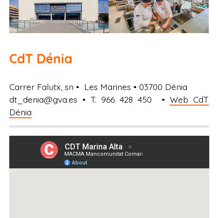
CdT Dénia
Carrer Falutx, sn • Les Marines • 03700 Dénia
dt_denia@gva.es • T. 966 428 450 •
Web CdT
Dénia