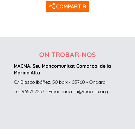
share
COMPARTIR
ON TROBAR-NOS
MACMA. Seu Mancomunitat Comarcal de la
Marina Alta
C/ Blasco Ibáñez, 50 baix - 03760 - Ondara
Tel. 965757237 - Email: macma@macma.org