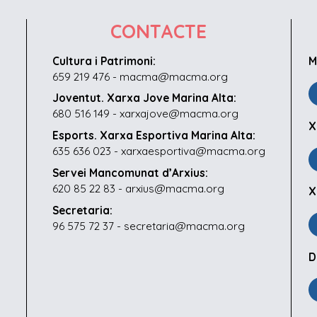
CONTACTE
Cultura i Patrimoni:
M
659 219 476 - macma@macma.org
Joventut. Xarxa Jove Marina Alta:
680 516 149 - xarxajove@macma.org
X
Esports. Xarxa Esportiva Marina Alta:
635 636 023 - xarxaesportiva@macma.org
Servei Mancomunat d’Arxius:
620 85 22 83 - arxius@macma.org
X
Secretaria:
96 575 72 37 - secretaria@macma.org
D