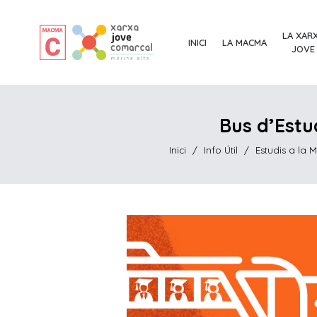
LA XAR
INICI
LA MACMA
JOVE
Bus d’Estu
Inici
/
Info Útil
/
Estudis a la M