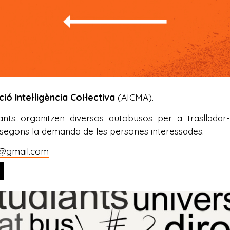
ió Intel·ligència Coŀlectiva
(AICMA).
nts organitzen diversos autobusos per a traslladar
a, segons la demanda de les persones interessades.
a@gmail.com