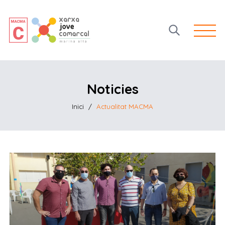
Open 
Noticies
Inici
/
Actualitat MACMA