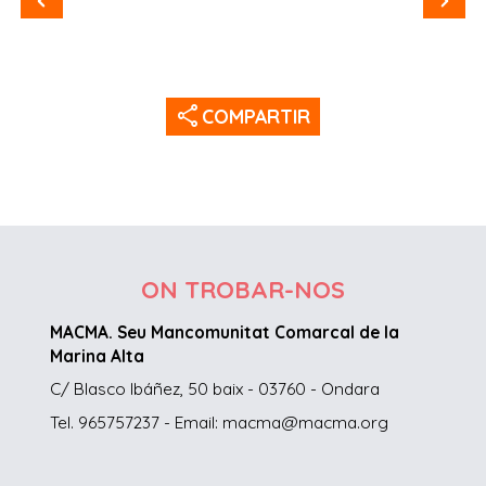
share
COMPARTIR
ON TROBAR-NOS
MACMA. Seu Mancomunitat Comarcal de la
Marina Alta
C/ Blasco Ibáñez, 50 baix - 03760 - Ondara
Tel. 965757237 - Email: macma@macma.org