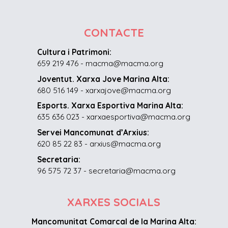
CONTACTE
Cultura i Patrimoni:
659 219 476 - macma@macma.org
Joventut. Xarxa Jove Marina Alta:
680 516 149 - xarxajove@macma.org
Esports. Xarxa Esportiva Marina Alta:
635 636 023 - xarxaesportiva@macma.org
Servei Mancomunat d’Arxius:
620 85 22 83 - arxius@macma.org
Secretaria:
96 575 72 37 - secretaria@macma.org
XARXES SOCIALS
Mancomunitat Comarcal de la Marina Alta: