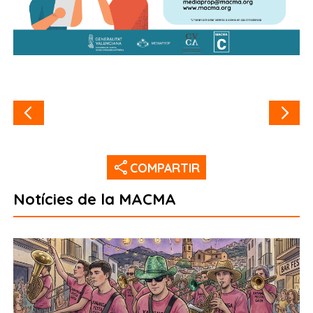
share
COMPARTIR
Notícies de la MACMA