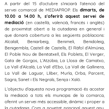
A partir del 15 d’octubre s’iniciarà l’atenció del
servei comarcal de MEDIAPROP. Els
dimarts, de
10.00 a 14.00 h, s'oferirà aquest servei de
mediació
(en castellà, valencià, francés i anglés)
de proximitat obert a la ciutadania en general i
que donarà cobertura a les següents poblacions:
Alcalalí, Beniarbeig, Benimeli, Benidoleig,
Benigembla, Castell de Castells, El Ràfol d’Almúnia,
El Poble Nou de Benitatxell, Els Poblets, El Verger,
Gata de Gorgos, L’Atzúbia, La Llosa de Camatxo,
La Vall d’Alcalà, La Vall d’Ebo, La Vall de Gallinera,
La Vall de Laguar, Llíber, Murla, Orba, Parcent,
Sagra, Sanet i Els Negrals, Senija i Xaló.
L’objectiu d’aquesta nova programació és acostar
la mediació a tots els municipis de la comarca,
oferint un servei més accessible, dinàmic i proper a
la ciutadania. Com a novetat principal aquest any,