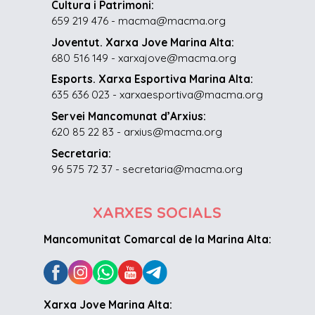
Cultura i Patrimoni:
659 219 476 - macma@macma.org
Joventut. Xarxa Jove Marina Alta:
680 516 149 - xarxajove@macma.org
Esports. Xarxa Esportiva Marina Alta:
635 636 023 - xarxaesportiva@macma.org
Servei Mancomunat d’Arxius:
620 85 22 83 - arxius@macma.org
Secretaria:
96 575 72 37 - secretaria@macma.org
XARXES SOCIALS
Mancomunitat Comarcal de la Marina Alta:
Xarxa Jove Marina Alta: