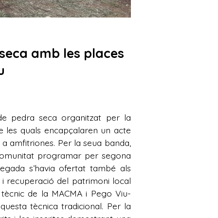
seca amb les places
u
 de pedra seca organitzat per la
e les quals encapçalaren un acte
 a amfitriones. Per la seua banda,
ncomunitat programar per segona
egada s’havia ofertat també als
i recuperació del patrimoni local
p tècnic de la MACMA i Pego Viu-
questa tècnica tradicional. Per la