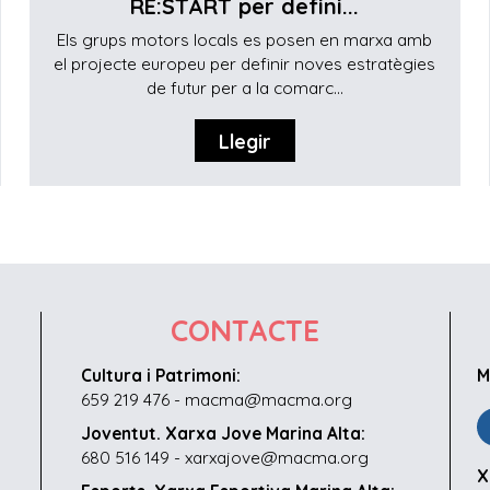
RE:START per defini...
Els grups motors locals es posen en marxa amb
el projecte europeu per definir noves estratègies
de futur per a la comarc...
Llegir
CONTACTE
Cultura i Patrimoni:
M
659 219 476 - macma@macma.org
Joventut. Xarxa Jove Marina Alta:
680 516 149 - xarxajove@macma.org
X