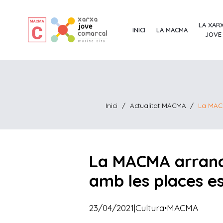
LA XAR
INICI
LA MACMA
JOVE
Inici
/
Actualitat MACMA
/
La MACM
La MACMA arranca
amb les places e
·
23/04/2021
|
Cultura
MACMA