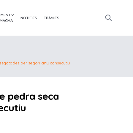
IMENTS:
NOTÍCIES
TRÀMITS
 MACMA
 esgotades per segon any consecutiu
de pedra seca
ecutiu