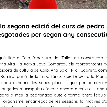
a segona edició del curs de pedra 
esgotades per segon any consecuti
ingué lloc a Calp l’obertura del Taller de construcció
ina Alta i la Xarxa Jove Comarcal, els representants d
idora de cultura de Calp, Ana Sala i Pilar Cabrera, com
 Ramiro, parlà de la importància que té per a la Ma
 nou exhauria les seues places i que per primera v
rigades municipals i afavorir encara més la custòrida 
 agraí a més la coordinació duta a terme entre l’equi
ri, l’organisme encarregat de les sessions formatives d’a