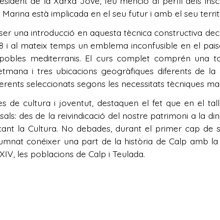
esident de la Xarxa Jove, féu menció al perfil dels insc
Marina està implicada en el seu futur i amb el seu terri
 ser una introducció en aquesta tècnica constructiva de
 i al mateix temps un emblema inconfusible en el pai
 pobles mediterranis. El curs complet comprén una to
mana i tres ubicacions geogràfiques diferents de la 
 diferents seleccionats segons les necessitats tècniques 
 de cultura i joventut, destaquen el fet que en el ta
als: des de la reivindicació del nostre patrimoni a la di
çant la Cultura. No debades, durant el primer cap de s
umnat conéixer una part de la història de Calp amb la
 XIV, les poblacions de Calp i Teulada.