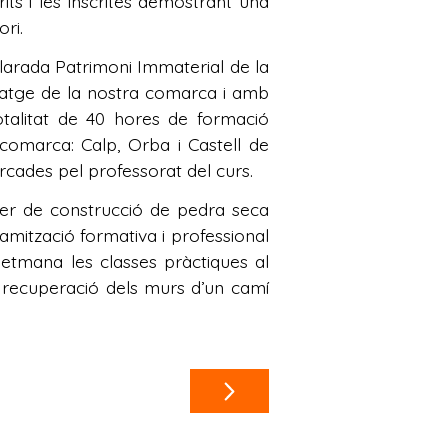
rits i les inscrites demostrant una
tori.
clarada Patrimoni Immaterial de la
satge de la nostra comarca i amb
talitat de 40 hores de formació
comarca: Calp, Orba i Castell de
marcades pel professorat del curs.
ller de construcció de pedra seca
namització formativa i professional
etmana les classes pràctiques al
 recuperació dels murs d’un camí