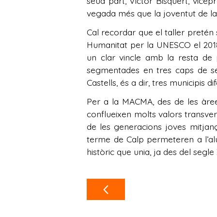
seua part, Victor Bisquert, vicepr
vegada més que la joventut de la 
Cal recordar que el taller pretén
Humanitat per la UNESCO el 2018
un clar vincle amb la resta de
segmentades en tres caps de set
Castells, és a dir, tres municipis
Per a la MACMA, des de les àrees
conflueixen molts valors transvers
de les generacions joves mitjan
terme de Calp permeteren a l’al
històric que unia, ja des del segle