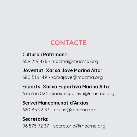
CONTACTE
Cultura i Patrimoni:
659 219 476 - macma@macma.org
Joventut. Xarxa Jove Marina Alta:
680 516 149 - xarxajove@macma.org
Esports. Xarxa Esportiva Marina Alta:
635 636 023 - xarxaesportiva@macma.org
Servei Mancomunat d’Arxius:
620 85 22 83 - arxius@macma.org
Secretaria:
96 575 72 37 - secretaria@macma.org