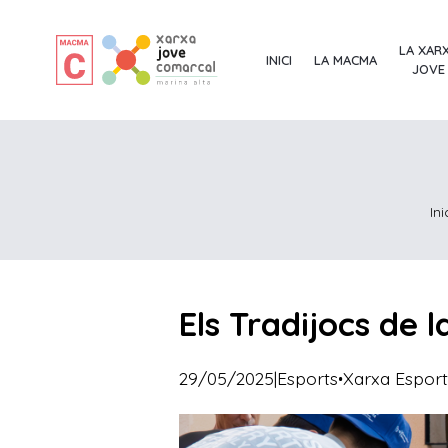
LA XAR
INICI
LA MACMA
JOVE
Ini
Els Tradijocs de 
·
29/05/2025
|
Esports
Xarxa Esport