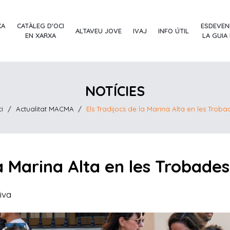
XA
CATÀLEG D'OCI
ESDEVEN
ALTAVEU JOVE
IVAJ
INFO ÚTIL
EN XARXA
LA GUIA
NOTÍCIES
ci
/
Actualitat MACMA
/
Els Tradijocs de la Marina Alta en les Troba
la Marina Alta en les Trobades
iva