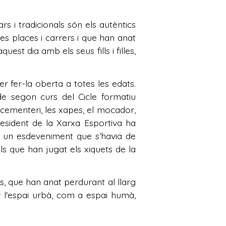
s i tradicionals són els autèntics
es places i carrers i que han anat
st dia amb els seus fills i filles,
r fer-la oberta a totes les edats.
de segon curs del Cicle formatiu
 cementeri, les xapes, el mocador,
president de la Xarxa Esportiva ha
s un esdeveniment que s’havia de
els que han jugat els xiquets de la
ts, que han anat perdurant al llarg
ar l'espai urbà, com a espai humà,