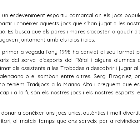
s un esdeveniment esportiu comarcal on els jocs popular
artir i conéixer aquests jocs que s’han jugat a les nostr
 Es busca que els pares i mares s'acosten a gaudir d'aque
jugaven juntament amb els iaios i iaies.
 primer a vegada l’any 1998 ha canviat el seu format pe
taris del servei d’esports del Ràfol i alguns alumnes 
imat als assistents a les Trobades a descobrir i jugar al
ta valenciana o el sambori entre altres. Sergi Brogniez, 
o teníem Tradijocs a la Marina Alta i creguem que é
cap i a la fi, són els nostres jocs i els nostres esports, 
donar a conéixer uns jocs únics, autèntics i molt diverti
rritori, al mateix temps que ens serveix per a reivindic