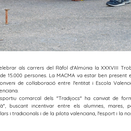
ebrar als carrers del Ràfol d'Almúnia la XXXVIII Tr
de 15.000 persones. La MACMA va estar ben present e
nveni de col·laboració entre l'entitat i Escola Valen
lenciana.
portiu comarcal dels "Tradijocs" ha canviat de form
à", buscant incentivar entre els alumnes, mares, par
 i tradicionals i de la pilota valenciana, l'esport i la no