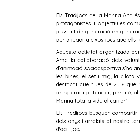
Els Tradijocs de la Marina Alta é
protagonistes. L'objectiu és comp
passant de generació en generació.
per a jugar a eixos jocs que ells 
Aquesta activitat organitzada per
Amb la col·laboració dels volun
d’animació socioesportiva s’ha an
les birles, el set i mig, la pilo
destacat que "Des de 2018 que n
recuperar i potenciar, perquè, al 
Marina tota la vida al carrer”.
Els Tradijocs busquen compartir i 
dels anys i arrelats al nostre te
d'oci i joc.