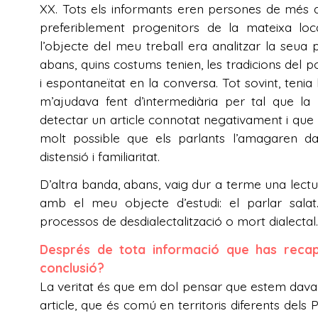
XX. Tots els informants eren persones de més d
preferiblement progenitors de la mateixa loc
l’objecte del meu treball era analitzar la seua 
abans, quins costums tenien, les tradicions del p
i espontaneïtat en la conversa. Tot sovint, teni
m’ajudava fent d’intermediària per tal que la
detectar un article connotat negativament i que h
molt possible que els parlants l’amagaren da
distensió i familiaritat.
D’altra banda, abans, vaig dur a terme una lectura
amb el meu objecte d’estudi: el parlar sala
processos de desdialectalització o mort dialectal.
Després de tota informació que has recapt
conclusió?
La veritat és que em dol pensar que estem davan
article, que és comú en territoris diferents del