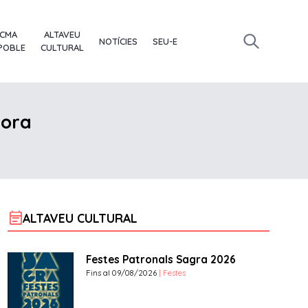
ACMA
ALTAVEU
NOTÍCIES
SEU-E
 POBLE
CULTURAL
sora
event_note
ALTAVEU CULTURAL
Festes Patronals Sagra 2026
Fins al 09/08/2026
| Festes