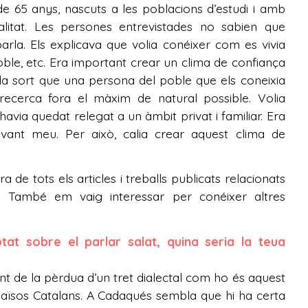
e 65 anys, nascuts a les poblacions d’estudi i amb
alitat. Les persones entrevistades no sabien que
parla. Els explicava que volia conéixer com es vivia
oble, etc. Era important crear un clima de confiança
a la sort que una persona del poble que els coneixia
 recerca fora el màxim de natural possible. Volia
avia quedat relegat a un àmbit privat i familiar. Era
vant meu. Per això, calia crear aquest clima de
 de tots els articles i treballs publicats relacionats
t. També em vaig interessar per conéixer altres
at sobre el parlar salat, quina seria la teua
t de la pèrdua d’un tret dialectal com ho és aquest
s Països Catalans. A Cadaqués sembla que hi ha certa