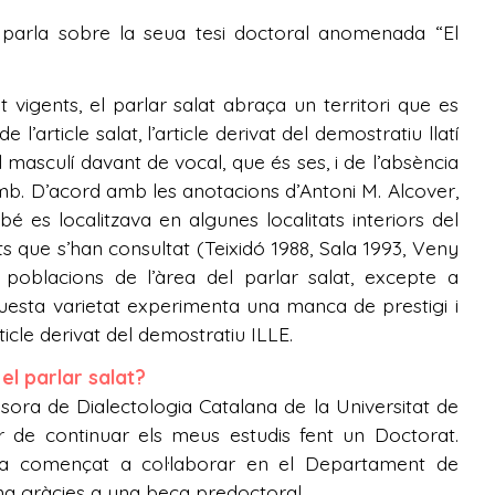
s parla sobre la seua tesi doctoral anomenada “El
vigents, el parlar salat abraça un territori que es
 l’article salat, l’article derivat del demostratiu llatí
l masculí davant de vocal, que és ses, i de l’absència
amb. D’acord amb les anotacions d’Antoni M. Alcover,
mbé es localitzava en algunes localitats interiors del
s que s’han consultat (Teixidó 1988, Sala 1993, Veny
 poblacions de l’àrea del parlar salat, excepte a
questa varietat experimenta una manca de prestigi i
icle derivat del demostratiu ILLE.
el parlar salat?
sora de Dialectologia Catalana de la Universitat de
 de continuar els meus estudis fent un Doctorat.
via començat a col·laborar en el Departament de
ona gràcies a una beca predoctoral.