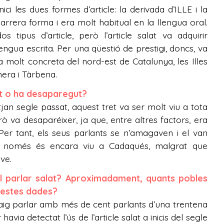
ici les dues formes d’article: la derivada d’ILLE i la
darrera forma i era molt habitual en la llengua oral.
 tipus d’article, però l’article salat va adquirir
engua escrita. Per una qüestió de prestigi, doncs, va
molt concreta del nord-est de Catalunya, les Illes
nera i Tàrbena.
nt o ha desaparegut?
an segle passat, aquest tret va ser molt viu a tota
rò va desaparéixer, ja que, entre altres factors, era
Per tant, els seus parlants se n’amagaven i el van
t, només és encara viu a Cadaqués, malgrat que
ve.
l parlar salat? Aproximadament, quants pobles
uestes dades?
aig parlar amb més de cent parlants d’una trentena
ia detectat l’ús de l’article salat a inicis del segle