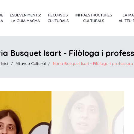
DE
ESDEVENIMENTS:
RECURSOS
INFRAESTRUCTURES
LA M
RA
LA GUIA MACMA
CULTURALS
CULTURALS
AL TEU
ia Busquet Isart - Filòloga i profes
Inici
/
Altaveu Cultural
/
Núria Busquet Isart - Filòloga i professora