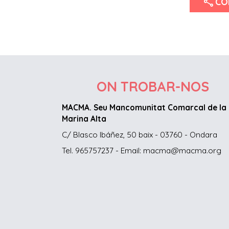
share
CO
ON TROBAR-NOS
MACMA. Seu Mancomunitat Comarcal de la
Marina Alta
C/ Blasco Ibáñez, 50 baix - 03760 - Ondara
Tel. 965757237 - Email: macma@macma.org