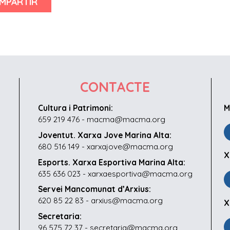
MPARTIR
CONTACTE
Cultura i Patrimoni:
M
659 219 476 - macma@macma.org
Joventut. Xarxa Jove Marina Alta:
680 516 149 - xarxajove@macma.org
X
Esports. Xarxa Esportiva Marina Alta:
635 636 023 - xarxaesportiva@macma.org
Servei Mancomunat d’Arxius:
620 85 22 83 - arxius@macma.org
X
Secretaria:
96 575 72 37 - secretaria@macma.org