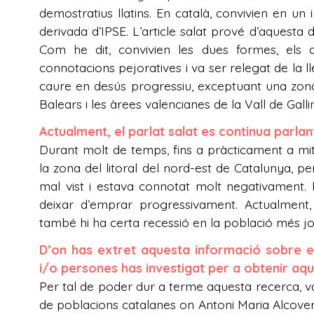
demostratius llatins. En català, convivien en un in
derivada d’IPSE. L’article salat prové d’aquesta 
Com he dit, convivien les dues formes, els dos
connotacions pejoratives i va ser relegat de la ll
caure en desús progressiu, exceptuant una zona 
Balears i les àrees valencianes de la Vall de Galli
Actualment, el parlat salat es continua parla
Durant molt de temps, fins a pràcticament a mitj
la zona del litoral del nord-est de Catalunya, pe
mal vist i estava connotat molt negativament. 
deixar d’emprar progressivament. Actualmen
també hi ha certa recessió en la població més jo
D’on has extret aquesta informació sobre e
i/o persones has investigat per a obtenir aq
Per tal de poder dur a terme aquesta recerca, v
de poblacions catalanes on Antoni Maria Alcover hav