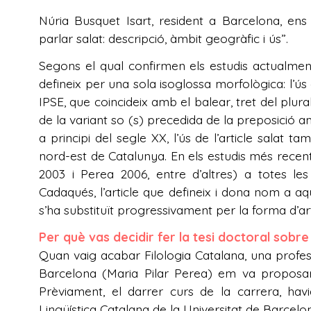
Núria Busquet Isart, resident a Barcelona, en
parlar salat: descripció, àmbit geogràfic i ús”.
Segons el qual confirmen els estudis actualment 
defineix per una sola isoglossa morfològica: l’ús de
IPSE, que coincideix amb el balear, tret del plura
de la variant so (s) precedida de la preposició 
a principi del segle XX, l’ús de l’article salat ta
nord-est de Catalunya. En els estudis més recent
2003 i Perea 2006, entre d’altres) a totes les
Cadaqués, l’article que defineix i dona nom a a
s’ha substituït progressivament per la forma d’art
Per què vas decidir fer la tesi doctoral sobre 
Quan vaig acabar Filologia Catalana, una profes
Barcelona (Maria Pilar Perea) em va proposar
Prèviament, el darrer curs de la carrera, ha
Lingüística Catalana de la Universitat de Barcel