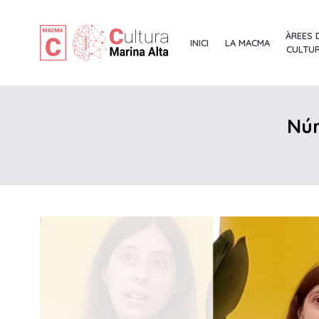
ÀREES 
INICI
LA MACMA
CULTU
Núr