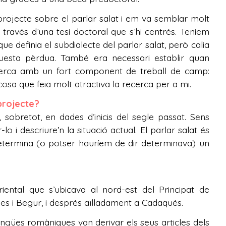
projecte sobre el parlar salat i em va semblar molt
través d’una tesi doctoral que s’hi centrés. Teníem
e definia el subdialecte del parlar salat, però calia
questa pèrdua. També era necessari establir quan
recerca amb un fort component de treball de camp:
osa que feia molt atractiva la recerca per a mi.
 projecte?
 sobretot, en dades d’inicis del segle passat. Sens
o i descriure’n la situació actual. El parlar salat és
etermina (o potser hauríem de dir determinava) un
riental que s’ubicava al nord-est del Principat de
es i Begur, i després aïlladament a Cadaqués.
llengües romàniques van derivar els seus articles dels