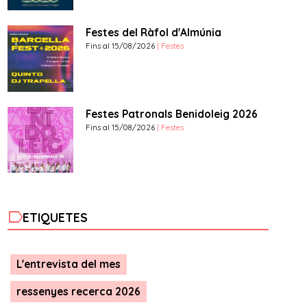
Festes del Ràfol d'Almúnia
Fins al 15/08/2026
| Festes
Festes Patronals Benidoleig 2026
Fins al 15/08/2026
| Festes
label
ETIQUETES
L'entrevista del mes
ressenyes recerca 2026