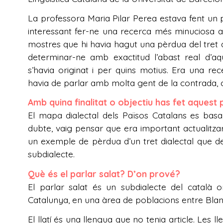
La professora Maria Pilar Perea estava fent un 
interessant fer-ne una recerca més minuciosa a 
mostres que hi havia hagut una pèrdua del tret qu
determinar-ne amb exactitud l’abast real d’a
s’havia originat i per quins motius. Era una 
havia de parlar amb molta gent de la contrada, c
Amb quina finalitat o objectiu has fet aquest
El mapa dialectal dels Països Catalans es basa,
dubte, vaig pensar que era important actualitzar-l
un exemple de pèrdua d’un tret dialectal que d
subdialecte.
Què és el parlar salat? D’on prové?
El parlar salat és un subdialecte del català o
Catalunya, en una àrea de poblacions entre Blan
El llatí és una llengua que no tenia article. Les 