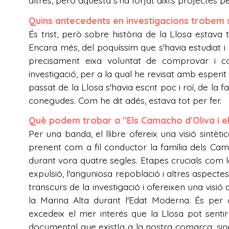
altres, però aquesta s'ha forjat així.s projectes per
Quins antecedents en investigacions trobem 
És trist, però sobre història de la Llosa estava t
Encara més, del poquíssim que s'havia estudiat i
precisament eixa voluntat de comprovar i cor
investigació, per a la qual he revisat amb esperit c
passat de la Llosa s'havia escrit poc i roí, de l
conegudes. Com he dit adés, estava tot per fer.
Què podem trobar a "Els Camacho d'Oliva i el
Per una banda, el llibre ofereix una visió sintèti
prenent com a fil conductor la família dels Ca
durant vora quatre segles. Etapes crucials com la
expulsió, l'anguniosa repoblació i altres aspect
transcurs de la investigació i ofereixen una visi
la Marina Alta durant l'Edat Moderna. És per a
excedeix el mer interés que la Llosa pot sentir
documental que existIa a la nostra comarca, sin