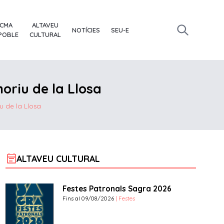
ACMA
ALTAVEU
NOTÍCIES
SEU-E
 POBLE
CULTURAL
oriu de la Llosa
u de la Llosa
event_note
ALTAVEU CULTURAL
Festes Patronals Sagra 2026
Fins al 09/08/2026
| Festes