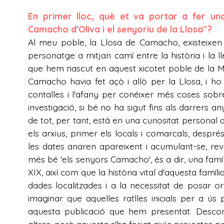
En primer lloc, què et va portar a fer una 
Camacho d'Oliva i el senyoriu de la Llosa"?
Al meu poble, la Llosa de Camacho, existeixen
personatge a mitjan camí entre la història i la 
que hem nascut en aquest xicotet poble de la M
Camacho havia fet açò i allò per la Llosa, i ho
contalles i l'afany per conéixer més coses sob
investigació, si bé no ha sigut fins als darrers
de tot, per tant, està en una curiositat personal 
els arxius, primer els locals i comarcals, despré
les dates anaren apareixent i acumulant-se, re
més bé 'els senyors Camacho', és a dir, una famíli
XIX, així com que la història vital d'aquesta famíl
dades localitzades i a la necessitat de posar o
imaginar que aquelles ratlles inicials per a ús 
aquesta publicació que hem presentat. Descone