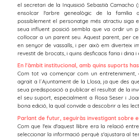
el secretari de la Inquisició Sebastià Camacho 
ensolcar l'arbre genealògic de la família a
possiblement el personatge més atractiu siga el 
seua influent posició sembla que va ordir un p
col·locar a un parent seu. Aquest parent, per cer
en senyor de vassalls, i per això em diverteix i
revestit de brocats, i quins desficacis faria i diria 
En l'àmbit institucional, amb quins suports ha
Com tot va començar com un entreteniment, a 
agraït a l´Ajuntament de la Llosa, ja que des q
seua predisposició a publicar el resultat de la inv
el seu suport, especialment a Rosa Seser i Joan
bona edició, la qual convide a descobrir a les lec
Parlant de futur, seguiràs investigant sobre 
Com que l'eix d'aquest llibre era la relació entr
seleccionar la informació perquè s'ajustara al te