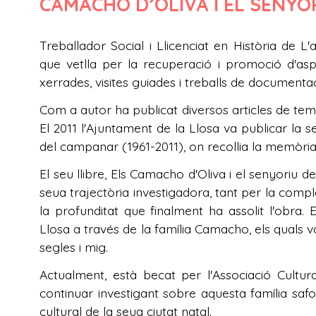
CAMACHO D’OLIVA I EL SENYOR
Treballador Social i Llicenciat en Història de L
que vetlla per la recuperació i promoció d'as
xerrades, visites guiades i treballs de documentac
Com a autor ha publicat diversos articles de temàt
El 2011 l'Ajuntament de la Llosa va publicar la se
del campanar (1961-2011), on recollia la memòria
El seu llibre, Els Camacho d'Oliva i el senyoriu de
seua trajectòria investigadora, tant per la comple
la profunditat que finalment ha assolit l'obra. E
Llosa a través de la família Camacho, els quals 
segles i mig.
Actualment, està becat per l'Associació Cultura
continuar investigant sobre aquesta família safo
cultural de la seua ciutat natal.