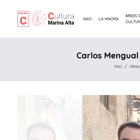
ÀREES 
INICI
LA MACMA
CULTU
Carlos Mengual 
Inici
/
Altav