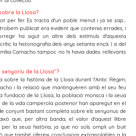
 al col·lectiu.
sobre la Llosa?
ot per fer. Es tracta d'un poble menut i ja se sap...
 trobem publicat era evident que contenia errades, i
regir ha sigut un altre dels estímuls d'aquesta
rític la historiografia dels anys setanta ençà. I si del
a família Camacho tampoc no hi havia dades rellevants
 senyoriu de la Llosa"?
ca sobre la història de la Llosa durant l'Antic Règim,
macho i la relació que mantingueren amb el seu feu
 fundació de la Llosa, la població morisca i la seua
es de la vida camperola posterior han aparegut en el
ó de conjunt bastant completa sobre els senyorius de
ixò que, per altra banda, el valor d'aquest llibre
 per la seua història, ja que no sols ompli un buit
ó que també ofereix conclusions extrapolables a la