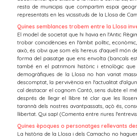
resta de municipis que compartim espai geogràf
representats en les vicissituds de la Llosa de Ca
Quines semblances trobem entre la Llosa inves
El model de societat que hi havia en l'Antic Règim
trobar coincidències en l'àmbit polític, econòmic, 
això, és obvi que som els hereus d'aquell món de s
forma del paisatge que ens envolta (bancals estre
també en el patrimoni històric i etnològic que 
demogràfiques de la Llosa no han variat massa 
descomptat, la pervivència en l'actualitat d'algun
cal destacar el cognom Cantó, sens dubte el més r
després de llegir el llibre té clar que les llos
tarannà dels nostres avantpassats, açò és, consci
llibertat. Qui sap! (Comenta entre riures l'entrevis
Quines èpoques o personatges rellevants des
La història de la Llosa i dels Camacho no haguer