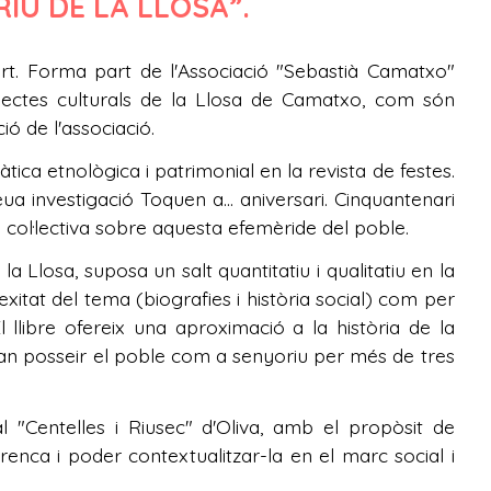
IU DE LA LLOSA”.
'art. Forma part de l'Associació "Sebastià Camatxo"
pectes culturals de la Llosa de Camatxo, com són
ió de l'associació.
ica etnològica i patrimonial en la revista de festes.
ua investigació Toquen a... aniversari. Cinquantenari
 col·lectiva sobre aquesta efemèride del poble.
 la Llosa, suposa un salt quantitatiu i qualitatiu en la
xitat del tema (biografies i història social) com per
l llibre ofereix una aproximació a la història de la
van posseir el poble com a senyoriu per més de tres
l "Centelles i Riusec" d'Oliva, amb el propòsit de
renca i poder contextualitzar-la en el marc social i