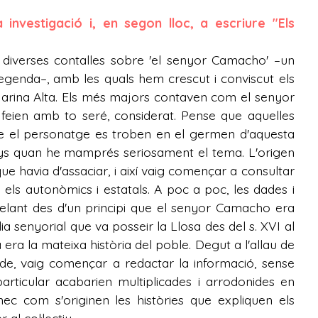
investigació i, en segon lloc, a escriure "Els
 diverses contalles sobre 'el senyor Camacho' –un
llegenda–, amb les quals hem crescut i conviscut els
arina Alta. Els més majors contaven com el senyor
 feien amb to seré, considerat. Pense que aquelles
re el personatge es troben en el germen d'aquesta
 anys quan he mamprés seriosament el tema. L'origen
que havia d'assaciar, i així vaig començar a consultar
s els autonòmics i estatals. A poc a poc, les dades i
velant des d'un principi que el senyor Camacho era
a senyorial que va posseir la Llosa des del s. XVI al
ia era la mateixa història del poble. Degut a l'allau de
rde, vaig començar a redactar la informació, sense
particular acabarien multiplicades i arrodonides en
c com s'originen les històries que expliquen els