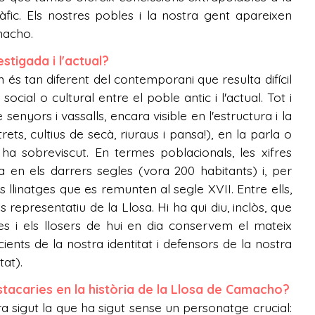
ic. Els nostres pobles i la nostra gent apareixen
macho.
tigada i l'actual?
 és tan diferent del contemporani que resulta difícil
social o cultural entre el poble antic i l'actual. Tot i
enyors i vassalls, encara visible en l'estructura i la
ts, cultius de secà, riuraus i pansa!), en la parla o
ha sobreviscut. En termes poblacionals, les xifres
en els darrers segles (vora 200 habitants) i, per
s llinatges que es remunten al segle XVII. Entre ells,
epresentatiu de la Llosa. Hi ha qui diu, inclòs, que
eres i els llosers de hui en dia conservem el mateix
ents de la nostra identitat i defensors de la nostra
tat).
tacaries en la història de la Llosa de Camacho?
a sigut la que ha sigut sense un personatge crucial: