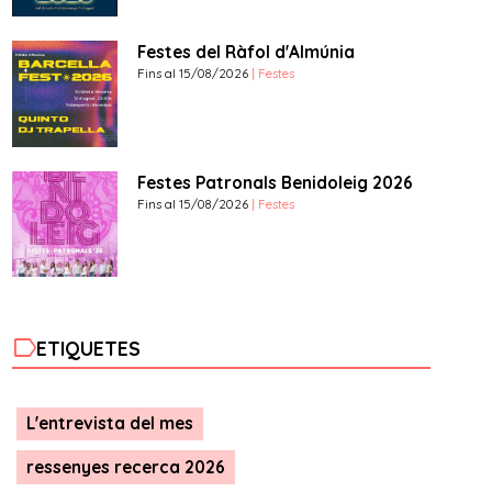
Festes del Ràfol d'Almúnia
Fins al 15/08/2026
| Festes
Festes Patronals Benidoleig 2026
Fins al 15/08/2026
| Festes
label
ETIQUETES
L'entrevista del mes
ressenyes recerca 2026