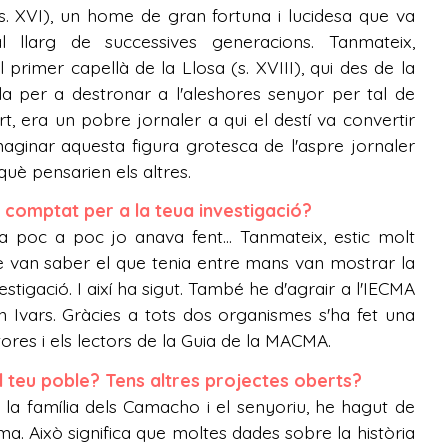
(s. XVI), un home de gran fortuna i lucidesa que va
l llarg de successives generacions. Tanmateix,
primer capellà de la Llosa (s. XVIII), qui des de la
la per a destronar a l'aleshores senyor per tal de
t, era un pobre jornaler a qui el destí va convertir
maginar aquesta figura grotesca de l'aspre jornaler
i què pensarien els altres.
s comptat per a la teua investigació?
poc a poc jo anava fent... Tanmateix, estic molt
ue van saber el que tenia entre mans van mostrar la
estigació. I així ha sigut. També he d'agrair a l'IECMA
 Ivars. Gràcies a tots dos organismes s'ha fet una
tores i els lectors de la Guia de la MACMA.
el teu poble? Tens altres projectes oberts?
e la família dels Camacho i el senyoriu, he hagut de
ma. Això significa que moltes dades sobre la història