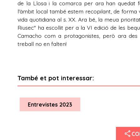
de la Llosa i la comarca per ara han quedat 
l'àmbit local també estem recopilant, de forma vo
vida quotidiana al s. XX. Ara bé, la meua prioritat
Riusec" ha escollit per a la VI edició de les beq
Camacho com a protagonistes, però ara des d'
treball no en falten!
També et pot interessar:
Entrevistes 2023
share
CO