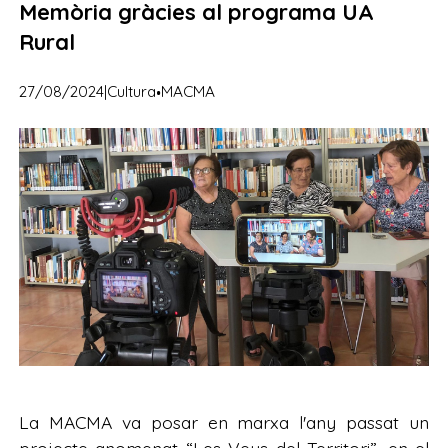
Memòria gràcies al programa UA
Rural
·
27/08/2024
|
Cultura
MACMA
La MACMA va posar en marxa l'any passat un
projecte anomenat “Les Veus del Territori”, en el