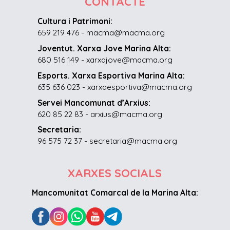
CONTACTE
Cultura i Patrimoni:
659 219 476 - macma@macma.org
Joventut. Xarxa Jove Marina Alta:
680 516 149 - xarxajove@macma.org
Esports. Xarxa Esportiva Marina Alta:
635 636 023 - xarxaesportiva@macma.org
Servei Mancomunat d’Arxius:
620 85 22 83 - arxius@macma.org
Secretaria:
96 575 72 37 - secretaria@macma.org
XARXES SOCIALS
Mancomunitat Comarcal de la Marina Alta: