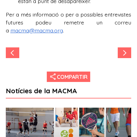
estan a punt de desaparéixer.
Per a més informació o per a possibles entrevistes
futures podeu remetre un correu
a
macma@macma.org
.
share
COMPARTIR
Notícies de la MACMA