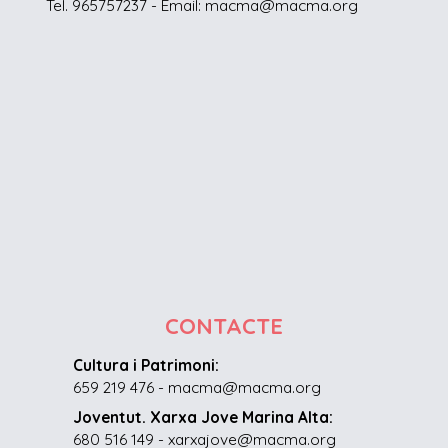
Tel. 965757237 - Email: macma@macma.org
CONTACTE
Cultura i Patrimoni:
659 219 476 - macma@macma.org
Joventut. Xarxa Jove Marina Alta:
680 516 149 - xarxajove@macma.org