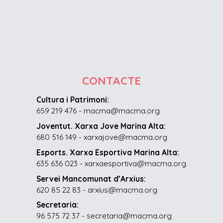
CONTACTE
Cultura i Patrimoni:
659 219 476 - macma@macma.org
Joventut. Xarxa Jove Marina Alta:
680 516 149 - xarxajove@macma.org
Esports. Xarxa Esportiva Marina Alta:
635 636 023 - xarxaesportiva@macma.org
Servei Mancomunat d’Arxius:
620 85 22 83 - arxius@macma.org
Secretaria:
96 575 72 37 - secretaria@macma.org